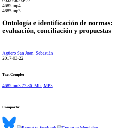
00:00
/
00:00
</>
​4685.mp4
​4685.mp3
Ontología e identificación de normas:
evaluación, conciliación y propuestas
Agüero San Juan, Sebastián
​ 2017-03-22
Text Complet
4685.mp3
77.86 Mb | MP3
Compartir