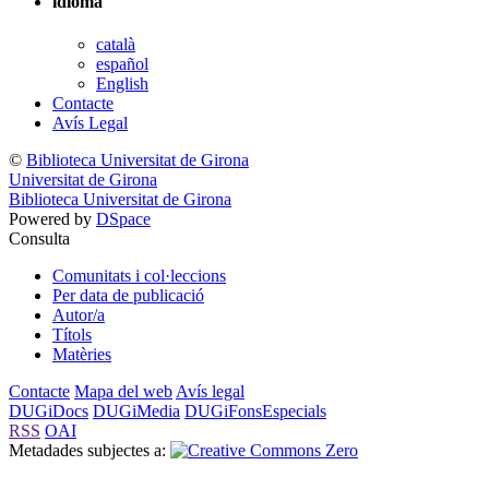
idioma
català
español
English
Contacte
Avís Legal
©
Biblioteca Universitat de Girona
Universitat de Girona
Biblioteca Universitat de Girona
Powered by
DSpace
Consulta
Comunitats i col·leccions
Per data de publicació
Autor/a
Títols
Matèries
Contacte
Mapa del web
Avís legal
DUGiDocs
DUGiMedia
DUGiFonsEspecials
RSS
OAI
Metadades subjectes a: