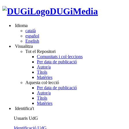
DUGiMedia
Idioma
català
español
English
Visualitza
Tot el Repositori
Comunitats i col·leccions
Per data de publicació
Autor/a
Títols
Matèries
Aquesta col·lecció
Per data de publicació
Autor/a
Títols
Matèries
Identifica't
Usuaris UdG
Identificació UdG