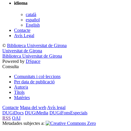
idioma
català
español
English
Contacte
Avís Legal
©
Biblioteca Universitat de Girona
Universitat de Girona
Biblioteca Universitat de Girona
Powered by
DSpace
Consulta
Comunitats i col·leccions
Per data de publicació
Autor/a
Títols
Matèries
Contacte
Mapa del web
Avís legal
DUGiDocs
DUGiMedia
DUGiFonsEspecials
RSS
OAI
Metadades subjectes a: