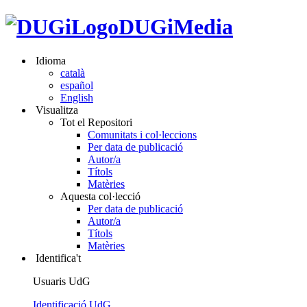
DUGiMedia
Idioma
català
español
English
Visualitza
Tot el Repositori
Comunitats i col·leccions
Per data de publicació
Autor/a
Títols
Matèries
Aquesta col·lecció
Per data de publicació
Autor/a
Títols
Matèries
Identifica't
Usuaris UdG
Identificació UdG