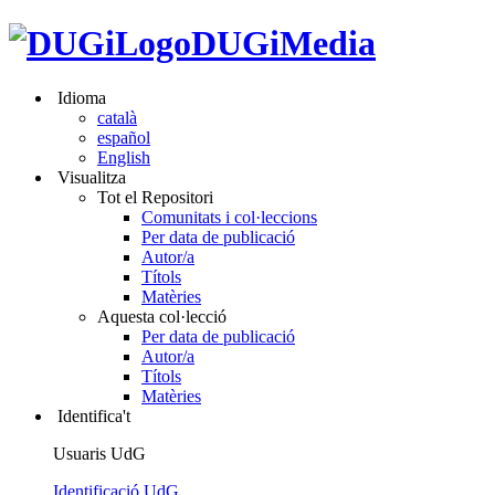
DUGiMedia
Idioma
català
español
English
Visualitza
Tot el Repositori
Comunitats i col·leccions
Per data de publicació
Autor/a
Títols
Matèries
Aquesta col·lecció
Per data de publicació
Autor/a
Títols
Matèries
Identifica't
Usuaris UdG
Identificació UdG