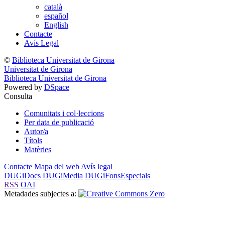
català
español
English
Contacte
Avís Legal
©
Biblioteca Universitat de Girona
Universitat de Girona
Biblioteca Universitat de Girona
Powered by
DSpace
Consulta
Comunitats i col·leccions
Per data de publicació
Autor/a
Títols
Matèries
Contacte
Mapa del web
Avís legal
DUGiDocs
DUGiMedia
DUGiFonsEspecials
RSS
OAI
Metadades subjectes a: