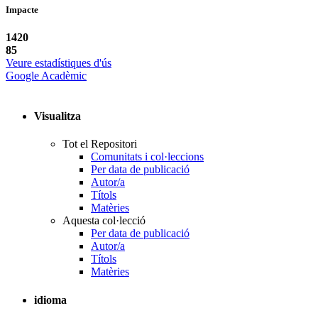
Impacte
1420
85
Veure estadístiques d'ús
Google Acadèmic
Visualitza
Tot el Repositori
Comunitats i col·leccions
Per data de publicació
Autor/a
Títols
Matèries
Aquesta col·lecció
Per data de publicació
Autor/a
Títols
Matèries
idioma