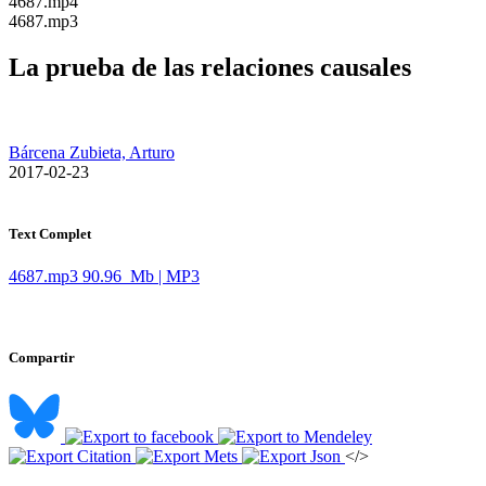
​4687.mp4
​4687.mp3
La prueba de las relaciones causales
Bárcena Zubieta, Arturo
​ 2017-02-23
Text Complet
4687.mp3
90.96 Mb | MP3
Compartir
</>