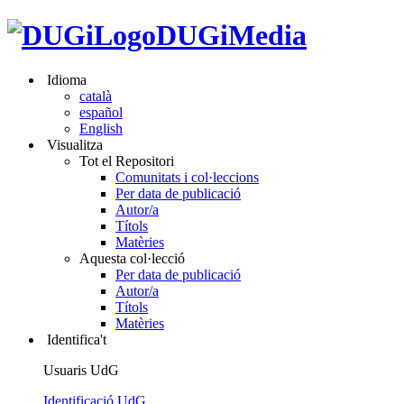
DUGiMedia
Idioma
català
español
English
Visualitza
Tot el Repositori
Comunitats i col·leccions
Per data de publicació
Autor/a
Títols
Matèries
Aquesta col·lecció
Per data de publicació
Autor/a
Títols
Matèries
Identifica't
Usuaris UdG
Identificació UdG