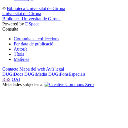
©
Biblioteca Universitat de Girona
Universitat de Girona
Biblioteca Universitat de Girona
Powered by
DSpace
Consulta
Comunitats i col·leccions
Per data de publicació
Autor/a
Títols
Matèries
Contacte
Mapa del web
Avís legal
DUGiDocs
DUGiMedia
DUGiFonsEspecials
RSS
OAI
Metadades subjectes a: