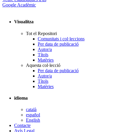
Google Acadèmic
Visualitza
Tot el Repositori
Comunitats i col·leccions
Per data de publicació
Autor/a
Títols
Matèries
Aquesta col·lecció
Per data de publicació
Autor/a
Títols
Matèries
idioma
català
español
English
Contacte
Avís Legal