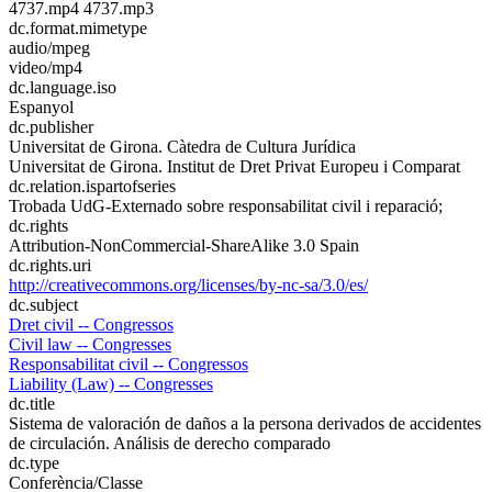
4737.mp4 4737.mp3
dc.format.mimetype
audio/mpeg
video/mp4
dc.language.iso
Espanyol
dc.publisher
Universitat de Girona. Càtedra de Cultura Jurídica
Universitat de Girona. Institut de Dret Privat Europeu i Comparat
dc.relation.ispartofseries
Trobada UdG-Externado sobre responsabilitat civil i reparació;
dc.rights
Attribution-NonCommercial-ShareAlike 3.0 Spain
dc.rights.uri
http://creativecommons.org/licenses/by-nc-sa/3.0/es/
dc.subject
Dret civil -- Congressos
Civil law -- Congresses
Responsabilitat civil -- Congressos
Liability (Law) -- Congresses
dc.title
Sistema de valoración de daños a la persona derivados de accidentes
de circulación. Análisis de derecho comparado
dc.type
Conferència/Classe