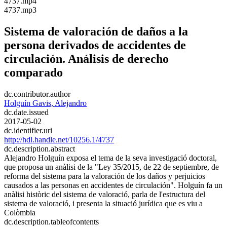
​4737.mp4
​4737.mp3
Sistema de valoración de daños a la
persona derivados de accidentes de
circulación. Análisis de derecho
comparado
dc.contributor.author
Holguín Gavis, Alejandro
dc.date.issued
2017-05-02
dc.identifier.uri
http://hdl.handle.net/10256.1/4737
dc.description.abstract
Alejandro Holguín exposa el tema de la seva investigació doctoral,
que proposa un anàlisi de la "Ley 35/2015, de 22 de septiembre, de
reforma del sistema para la valoración de los daños y perjuicios
causados a las personas en accidentes de circulación". Holguín fa un
anàlisi històric del sistema de valoració, parla de l'estructura del
sistema de valoració, i presenta la situació jurídica que es viu a
Colòmbia
dc.description.tableofcontents