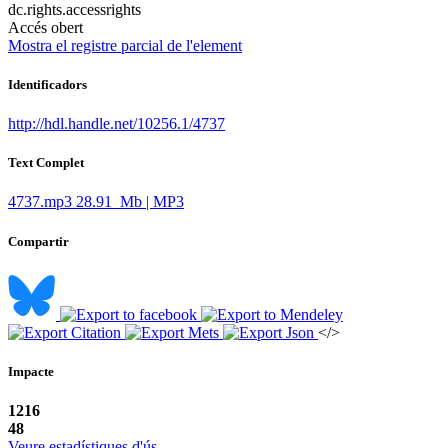
dc.rights.accessrights
Accés obert
Mostra el registre parcial de l'element
Identificadors
http://hdl.handle.net/10256.1/4737
Text Complet
4737.mp3
28.91 Mb | MP3
Compartir
</>
Impacte
1216
48
Veure estadístiques d'ús