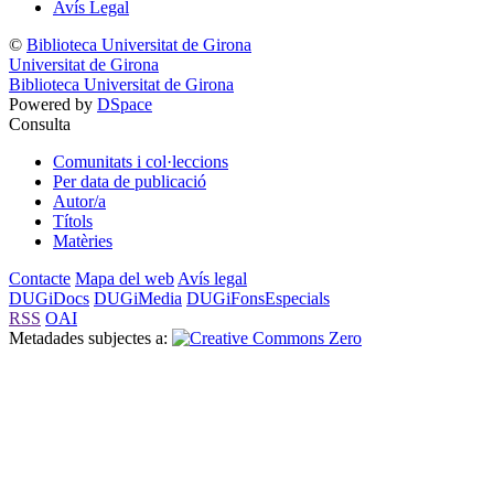
Avís Legal
©
Biblioteca Universitat de Girona
Universitat de Girona
Biblioteca Universitat de Girona
Powered by
DSpace
Consulta
Comunitats i col·leccions
Per data de publicació
Autor/a
Títols
Matèries
Contacte
Mapa del web
Avís legal
DUGiDocs
DUGiMedia
DUGiFonsEspecials
RSS
OAI
Metadades subjectes a: