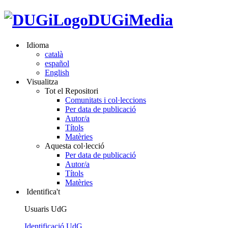
DUGiMedia
Idioma
català
español
English
Visualitza
Tot el Repositori
Comunitats i col·leccions
Per data de publicació
Autor/a
Títols
Matèries
Aquesta col·lecció
Per data de publicació
Autor/a
Títols
Matèries
Identifica't
Usuaris UdG
Identificació UdG