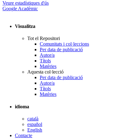
Veure estadístiques d'ús
Google Acadèmic
Visualitza
Tot el Repositori
Comunitats i col·leccions
Per data de publicació
Autor/a
Títols
Matèries
Aquesta col·lecció
Per data de publicació
Autor/a
Títols
Matèries
idioma
català
español
English
Contacte