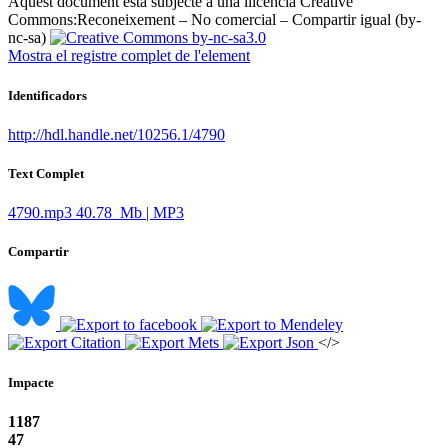
Aquest document està subjecte a una llicència Creative
Commons:
Reconeixement – No comercial – Compartir igual (by-
nc-sa)
Mostra el registre complet de l'element
Identificadors
http://hdl.handle.net/10256.1/4790
Text Complet
4790.mp3
40.78 Mb | MP3
Compartir
</>
Impacte
1187
47