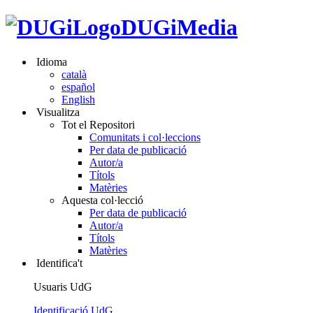
DUGiMedia
Idioma
català
español
English
Visualitza
Tot el Repositori
Comunitats i col·leccions
Per data de publicació
Autor/a
Títols
Matèries
Aquesta col·lecció
Per data de publicació
Autor/a
Títols
Matèries
Identifica't
Usuaris UdG
Identificació UdG