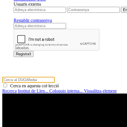
Usuaris externs
Restablir contrasenya
Cerca en aquesta col·lecció
Recerca
Institut de Llen...
Coloquio interna...
Visualitza element