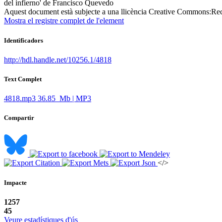
del infierno' de Francisco Quevedo ​
Aquest document està subjecte a una llicència Creative Commons:
Rec
Mostra el registre complet de l'element
Identificadors
http://hdl.handle.net/10256.1/4818
Text Complet
4818.mp3
36.85 Mb | MP3
Compartir
</>
Impacte
1257
45
Veure estadístiques d'ús