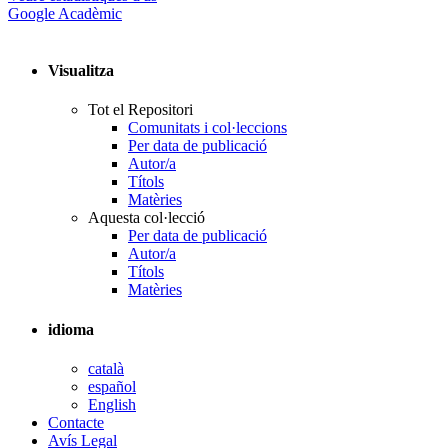
Google Acadèmic
Visualitza
Tot el Repositori
Comunitats i col·leccions
Per data de publicació
Autor/a
Títols
Matèries
Aquesta col·lecció
Per data de publicació
Autor/a
Títols
Matèries
idioma
català
español
English
Contacte
Avís Legal