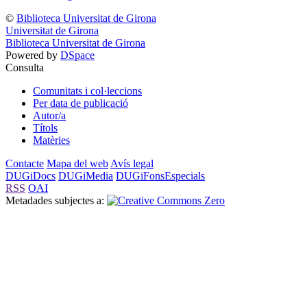
©
Biblioteca Universitat de Girona
Universitat de Girona
Biblioteca Universitat de Girona
Powered by
DSpace
Consulta
Comunitats i col·leccions
Per data de publicació
Autor/a
Títols
Matèries
Contacte
Mapa del web
Avís legal
DUGiDocs
DUGiMedia
DUGiFonsEspecials
RSS
OAI
Metadades subjectes a: