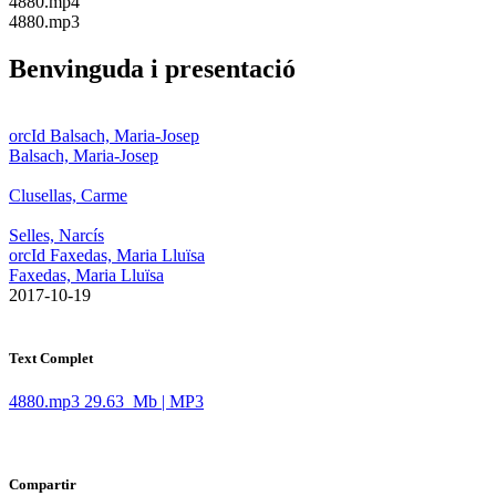
​4880.mp4
​4880.mp3
Benvinguda i presentació
orcId Balsach, Maria-Josep
Balsach, Maria-Josep
Clusellas, Carme
Selles, Narcís
orcId Faxedas, Maria Lluïsa
Faxedas, Maria Lluïsa
​ 2017-10-19
Text Complet
4880.mp3
29.63 Mb | MP3
Compartir