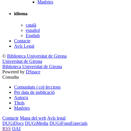
Matèries
idioma
català
español
English
Contacte
Avís Legal
©
Biblioteca Universitat de Girona
Universitat de Girona
Biblioteca Universitat de Girona
Powered by
DSpace
Consulta
Comunitats i col·leccions
Per data de publicació
Autor/a
Títols
Matèries
Contacte
Mapa del web
Avís legal
DUGiDocs
DUGiMedia
DUGiFonsEspecials
RSS
OAI