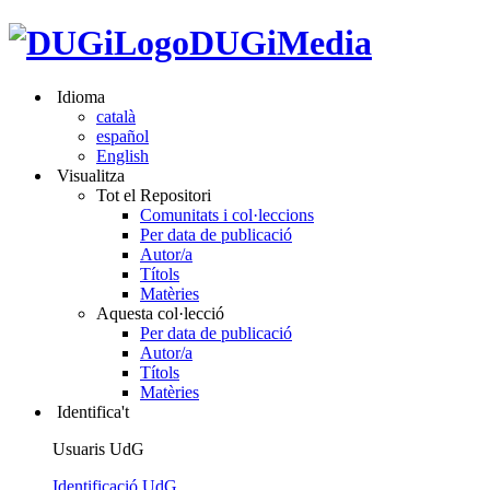
DUGiMedia
Idioma
català
español
English
Visualitza
Tot el Repositori
Comunitats i col·leccions
Per data de publicació
Autor/a
Títols
Matèries
Aquesta col·lecció
Per data de publicació
Autor/a
Títols
Matèries
Identifica't
Usuaris UdG
Identificació UdG