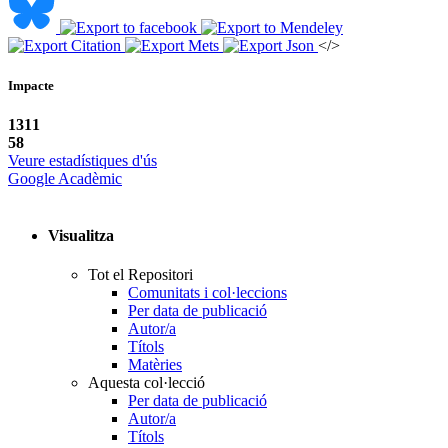
</>
Impacte
1311
58
Veure estadístiques d'ús
Google Acadèmic
Visualitza
Tot el Repositori
Comunitats i col·leccions
Per data de publicació
Autor/a
Títols
Matèries
Aquesta col·lecció
Per data de publicació
Autor/a
Títols