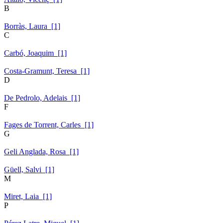
B
Borràs, Laura [1]
C
Carbó, Joaquim [1]
Costa-Gramunt, Teresa [1]
D
De Pedrolo, Adelais [1]
F
Fages de Torrent, Carles [1]
G
Geli Anglada, Rosa [1]
Güell, Salvi [1]
M
Miret, Laia [1]
P