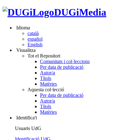
DUGiMedia
Idioma
català
español
English
Visualitza
Tot el Repositori
Comunitats i col·leccions
Per data de publicació
Autor/a
Títols
Matèries
Aquesta col·lecció
Per data de publicació
Autor/a
Títols
Matèries
Identifica't
Usuaris UdG
Identificació UdG