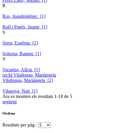
Pérez Latre, Miquel [1]
R
Ros, Joandomènec [1]
Rufí i Pagès, Jaume [1]
S
Serra, Eugènia [2]
Solsona, Ramon [1]
V
Vacarizo, Alícia [1]
orcId Vilallonga, Mariàngela
Vilallonga, Mariàngela [2]
Vilanova, Nati [1]
Ara es mostren els resultats
1
-
18
de
5
següent
Ordena
Resultats per pàg.: