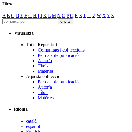
Filtra
A
B
C
D
E
F
G
H
I
J
K
L
M
N
O
P
Q
R
S
T
U
V
W
X
Y
Z
Visualitza
Tot el Repositori
Comunitats i col·leccions
Per data de publicació
Autor/a
Títols
Matèries
Aquesta col·lecció
Per data de publicació
Autor/a
Títols
Matèries
idioma
català
español
English