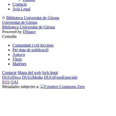
Contacte
Avís Legal
©
Biblioteca Universitat de Girona
Universitat de Girona
Biblioteca Universitat de Girona
Powered by
DSpace
Consulta
Comunitats i col·leccions
Per data de publicació
Autor/a
Títols
Matèries
Contacte
Mapa del web
Avís legal
DUGiDocs
DUGiMedia
DUGiFonsEspecials
RSS
OAI
Metadades subjectes a: