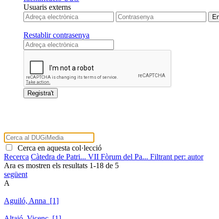
Usuaris externs
Restablir contrasenya
Cerca en aquesta col·lecció
Recerca
Càtedra de Patri...
VII Fòrum del Pa...
Filtrant per: autor
Ara es mostren els resultats
1
-
18
de
5
següent
A
Aguiló, Anna [1]
Altaió, Vicenç [1]