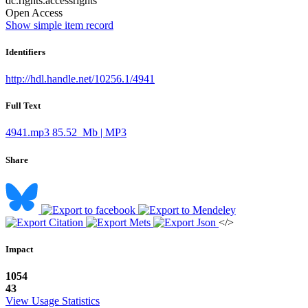
dc.rights.accessrights
Open Access
Show simple item record
Identifiers
http://hdl.handle.net/10256.1/4941
Full Text
4941.mp3
85.52 Mb | MP3
Share
</>
Impact
1054
43
View Usage Statistics