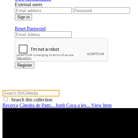
External users
Reset Password
Search this collection
Recerca
Càtedra de Patri...
Jordi Coca a les...
View Item