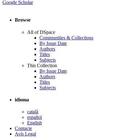
Google Scholar
Browse
All of DSpace
Communities & Collections
By Issue Date
Authors
Titles
Subjects
This Collection
By Issue Date
Authors
Titles
Subjects
idioma
català
español
English
Contacte
Avís Legal