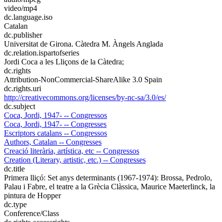
video/mp4
dc.language.iso
Catalan
dc.publisher
Universitat de Girona. Càtedra M. Àngels Anglada
dc.relation.ispartofseries
Jordi Coca a les Lliçons de la Càtedra;
dc.rights
Attribution-NonCommercial-ShareAlike 3.0 Spain
dc.rights.uri
http://creativecommons.org/licenses/by-nc-sa/3.0/es/
dc.subject
Coca, Jordi, 1947- -- Congressos
Coca, Jordi, 1947- -- Congresses
Escriptors catalans -- Congressos
Authors, Catalan -- Congresses
Creació literària, artística, etc -- Congressos
Creation (Literary, artistic, etc.) -- Congresses
dc.title
Primera lliçó: Set anys determinants (1967-1974): Brossa, Pedrolo,
Palau i Fabre, el teatre a la Grècia Clàssica, Maurice Maeterlinck, la
pintura de Hopper
dc.type
Conference/Class