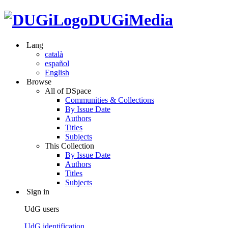
DUGiMedia
Lang
català
español
English
Browse
All of DSpace
Communities & Collections
By Issue Date
Authors
Titles
Subjects
This Collection
By Issue Date
Authors
Titles
Subjects
Sign in
UdG users
UdG identification