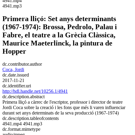
​4941.mp4
​4941.mp3
Primera lliçó: Set anys determinants
(1967-1974): Brossa, Pedrolo, Palau i
Fabre, el teatre a la Grècia Clàssica,
Maurice Maeterlinck, la pintura de
Hopper
dc.contributor.author
Coca, Jordi
dc.date.issued
2017-11-21
dc.identifier.uri
http://hdl.handle.net/10256.1/4941
dc.description.abstract
Primera lliçó a càrrec de l'escriptor, professor i director de teatre
Jordi Coca sobre la creació i les fons que més li varen influenciar
durant set anys determinats de la seva producció (1967-1974)
dc.description.tableofcontents
4941.mp4 4941.mp3
dc.format.mimetype
audio/mpeg