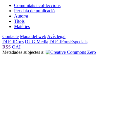
Comunitats i col·leccions
Per data de publicació
Autor/a
Títols
Matèries
Contacte
Mapa del web
Avís legal
DUGiDocs
DUGiMedia
DUGiFonsEspecials
RSS
OAI
Metadades subjectes a: