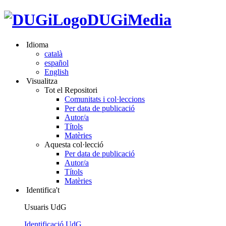
DUGiMedia
Idioma
català
español
English
Visualitza
Tot el Repositori
Comunitats i col·leccions
Per data de publicació
Autor/a
Títols
Matèries
Aquesta col·lecció
Per data de publicació
Autor/a
Títols
Matèries
Identifica't
Usuaris UdG
Identificació UdG