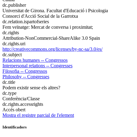
dc.publisher
Universitat de Girona. Facultat d'Educació i Psicologia
Consorci d'Acció Social de la Garrotxa
dc.relation.ispartofseries
Fem veïnatge: Mercat de conversa i proximitat;
dc.rights
Attribution-NonCommercial-ShareAlike 3.0 Spain
dc.rights.uri
http://creativecommons.org/licenses/by-nc-sa/3.0/es/
dc.subject
Relacions humanes -- Congressos
Interpersonal relations -- Congresses
Filosofia -- Congressos
Philosohy -- Congresses
dc.title
Podem existir sense els altres?
dc.type
Conferència/Classe
dc.rights.accessrights
Accés obert
Mostra el registre parcial de l'element
Identificadors