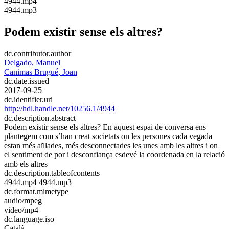
​4944.mp4
​4944.mp3
Podem existir sense els altres?
dc.contributor.author
Delgado, Manuel
Canimas Brugué, Joan
dc.date.issued
2017-09-25
dc.identifier.uri
http://hdl.handle.net/10256.1/4944
dc.description.abstract
Podem existir sense els altres? En aquest espai de conversa ens
plantegem com s’han creat societats on les persones cada vegada
estan més aïllades, més desconnectades les unes amb les altres i on
el sentiment de por i desconfiança esdevé la coordenada en la relació
amb els altres
dc.description.tableofcontents
4944.mp4 4944.mp3
dc.format.mimetype
audio/mpeg
video/mp4
dc.language.iso
Català