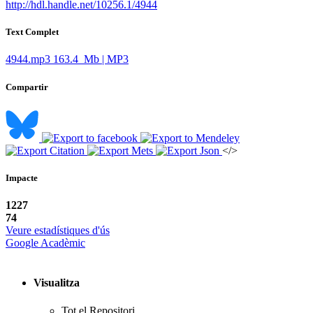
http://hdl.handle.net/10256.1/4944
Text Complet
4944.mp3
163.4 Mb | MP3
Compartir
</>
Impacte
1227
74
Veure estadístiques d'ús
Google Acadèmic
Visualitza
Tot el Repositori