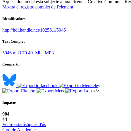
Aquest document està subjecte a una llicència Creative Commons:
Rec
Mostra el registre complet de l'element
Identificadors
http://hdl.handle.net/10256.1/5046
Text Complet
5046.mp3
70.40 Mb | MP3
Compartir
</>
Impacte
984
44
Veure estadístiques d'ús
Google Acadèmic