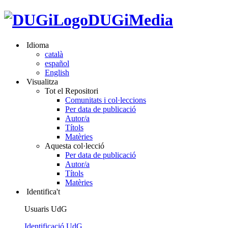
DUGiMedia
Idioma
català
español
English
Visualitza
Tot el Repositori
Comunitats i col·leccions
Per data de publicació
Autor/a
Títols
Matèries
Aquesta col·lecció
Per data de publicació
Autor/a
Títols
Matèries
Identifica't
Usuaris UdG
Identificació UdG