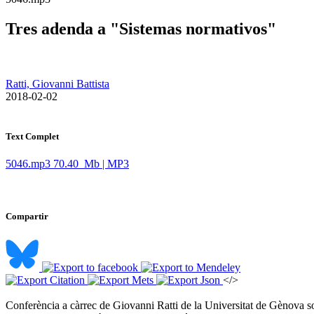
Tres adenda a "Sistemas normativos"
Ratti, Giovanni Battista
​ 2018-02-02
Text Complet
5046.mp3
70.40 Mb | MP3
Compartir
</>
Conferència a càrrec de Giovanni Ratti de la Universitat de Gènova so