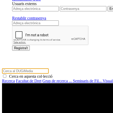
Usuaris externs
Restablir contrasenya
Cerca en aquesta col·lecció
Recerca
Facultat de Dret
Grup de recerca ...
Seminaris de Fil...
Visual