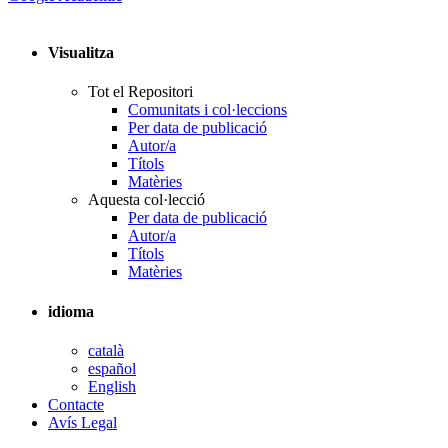
Visualitza
Tot el Repositori
Comunitats i col·leccions
Per data de publicació
Autor/a
Títols
Matèries
Aquesta col·lecció
Per data de publicació
Autor/a
Títols
Matèries
idioma
català
español
English
Contacte
Avís Legal