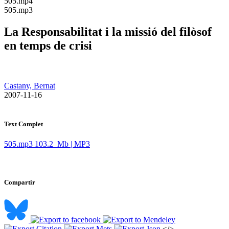
​505.mp4
​505.mp3
La Responsabilitat i la missió del filòsof
en temps de crisi
Castany, Bernat
​ 2007-11-16
Text Complet
505.mp3
103.2 Mb | MP3
Compartir
</>