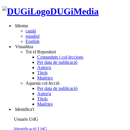
DUGiMedia
Idioma
català
español
English
Visualitza
Tot el Repositori
Comunitats i col·leccions
Per data de publicació
Autor/a
Títols
Matèries
Aquesta col·lecció
Per data de publicació
Autor/a
Títols
Matèries
Identifica't
Usuaris UdG
Identificació UdG