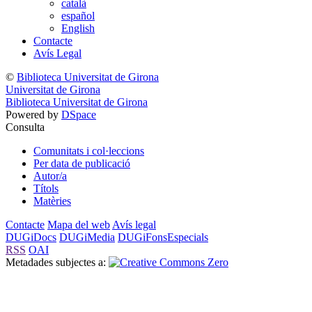
català
español
English
Contacte
Avís Legal
©
Biblioteca Universitat de Girona
Universitat de Girona
Biblioteca Universitat de Girona
Powered by
DSpace
Consulta
Comunitats i col·leccions
Per data de publicació
Autor/a
Títols
Matèries
Contacte
Mapa del web
Avís legal
DUGiDocs
DUGiMedia
DUGiFonsEspecials
RSS
OAI
Metadades subjectes a: