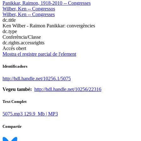
Panikkar, Raimon, 1918-2010 -- Congresses
Wilber, Ken -- Congressos
Wilber, Ken -- Congresses
dc.title
Ken Wilber - Raimon Panikkar: convergències
dc.type
Conferència/Classe
dc.rights.accessrights
Accés obert
Mostra el registre parcial de l'element
Identificadors
http://hdl.handle.net/10256.1/5075
Vegeu també:
http://hdl.handle.net/10256/22316
Text Complet
5075.mp3
129.9 Mb | MP3
Compartir