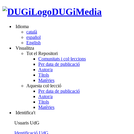
DUGiMedia
Idioma
català
español
English
Visualitza
Tot el Repositori
Comunitats i col·leccions
Per data de publicació
Autor/a
Títols
Matèries
Aquesta col·lecció
Per data de publicació
Autor/a
Títols
Matèries
Identifica't
Usuaris UdG
Identificació UdG