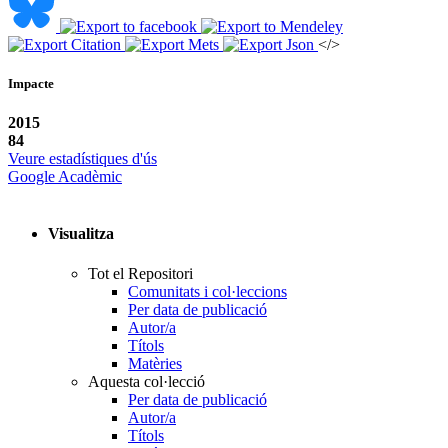
</>
Impacte
2015
84
Veure estadístiques d'ús
Google Acadèmic
Visualitza
Tot el Repositori
Comunitats i col·leccions
Per data de publicació
Autor/a
Títols
Matèries
Aquesta col·lecció
Per data de publicació
Autor/a
Títols