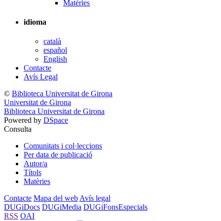
Matèries
idioma
català
español
English
Contacte
Avís Legal
©
Biblioteca Universitat de Girona
Universitat de Girona
Biblioteca Universitat de Girona
Powered by
DSpace
Consulta
Comunitats i col·leccions
Per data de publicació
Autor/a
Títols
Matèries
Contacte
Mapa del web
Avís legal
DUGiDocs
DUGiMedia
DUGiFonsEspecials
RSS
OAI