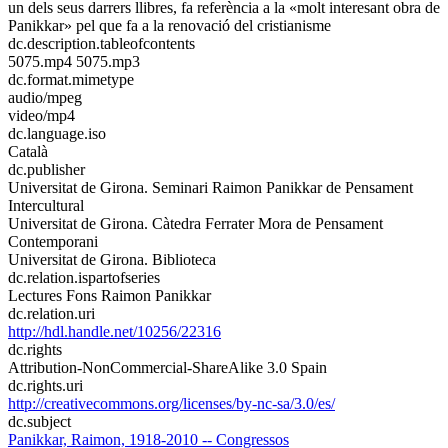
un dels seus darrers llibres, fa referència a la «molt interesant obra de
Panikkar» pel que fa a la renovació del cristianisme
dc.description.tableofcontents
5075.mp4 5075.mp3
dc.format.mimetype
audio/mpeg
video/mp4
dc.language.iso
Català
dc.publisher
Universitat de Girona. Seminari Raimon Panikkar de Pensament
Intercultural
Universitat de Girona. Càtedra Ferrater Mora de Pensament
Contemporani
Universitat de Girona. Biblioteca
dc.relation.ispartofseries
Lectures Fons Raimon Panikkar
dc.relation.uri
http://hdl.handle.net/10256/22316
dc.rights
Attribution-NonCommercial-ShareAlike 3.0 Spain
dc.rights.uri
http://creativecommons.org/licenses/by-nc-sa/3.0/es/
dc.subject
Panikkar, Raimon, 1918-2010 -- Congressos