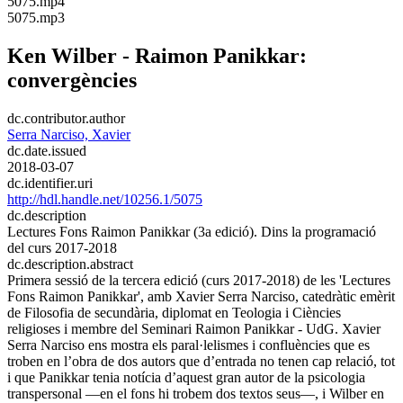
​5075.mp4
​5075.mp3
Ken Wilber - Raimon Panikkar:
convergències
dc.contributor.author
Serra Narciso, Xavier
dc.date.issued
2018-03-07
dc.identifier.uri
http://hdl.handle.net/10256.1/5075
dc.description
Lectures Fons Raimon Panikkar (3a edició). Dins la programació
del curs 2017-2018
dc.description.abstract
Primera sessió de la tercera edició (curs 2017-2018) de les 'Lectures
Fons Raimon Panikkar', amb Xavier Serra Narciso, catedràtic emèrit
de Filosofia de secundària, diplomat en Teologia i Ciències
religioses i membre del Seminari Raimon Panikkar - UdG. Xavier
Serra Narciso ens mostra els paral·lelismes i confluències que es
troben en l’obra de dos autors que d’entrada no tenen cap relació, tot
i que Panikkar tenia notícia d’aquest gran autor de la psicologia
transpersonal —en el fons hi trobem dos textos seus—, i Wilber en