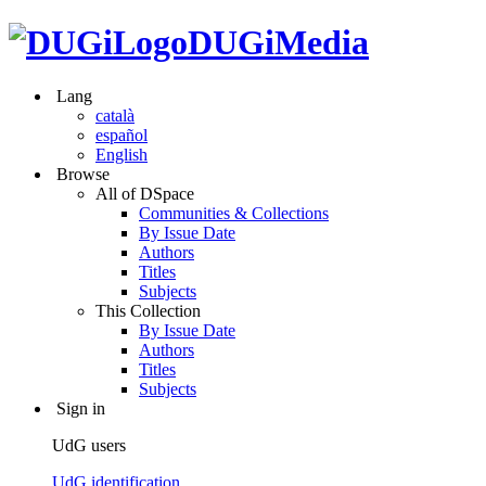
DUGiMedia
Lang
català
español
English
Browse
All of DSpace
Communities & Collections
By Issue Date
Authors
Titles
Subjects
This Collection
By Issue Date
Authors
Titles
Subjects
Sign in
UdG users
UdG identification