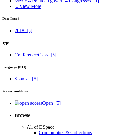
Mèxic -- Política i govern -- Congressos
[1]
... View More
Date Issued
2018
[5]
Type
Conference/Class
[5]
Language (ISO)
Spanish
[5]
Access conditions
Open
[5]
Browse
All of DSpace
Communities & Collections