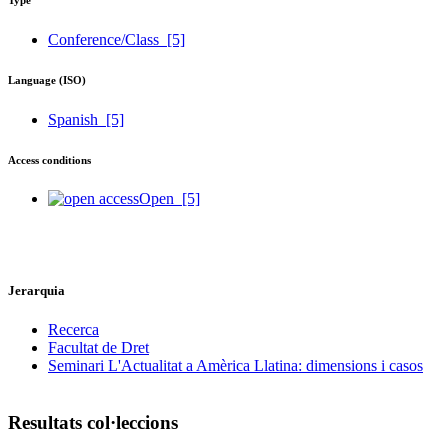
Conference/Class
[5]
Language (ISO)
Spanish
[5]
Access conditions
Open
[5]
Jerarquia
Recerca
Facultat de Dret
Seminari L'Actualitat a Amèrica Llatina: dimensions i casos
Resultats col·leccions