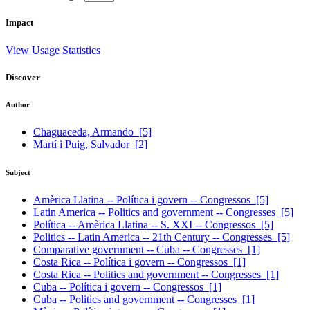
Impact
View Usage Statistics
Discover
Author
Chaguaceda, Armando
[5]
Martí i Puig, Salvador
[2]
Subject
Amèrica Llatina -- Política i govern -- Congressos
[5]
Latin America -- Politics and government -- Congresses
[5]
Política -- Amèrica Llatina -- S. XXI -- Congressos
[5]
Politics -- Latin America -- 21th Century -- Congresses
[5]
Comparative government -- Cuba -- Congresses
[1]
Costa Rica -- Política i govern -- Congressos
[1]
Costa Rica -- Politics and government -- Congresses
[1]
Cuba -- Política i govern -- Congressos
[1]
Cuba -- Politics and government -- Congresses
[1]