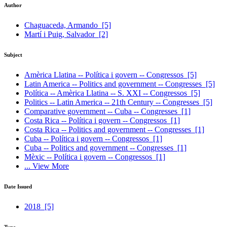
Author
Chaguaceda, Armando
[5]
Martí i Puig, Salvador
[2]
Subject
Amèrica Llatina -- Política i govern -- Congressos
[5]
Latin America -- Politics and government -- Congresses
[5]
Política -- Amèrica Llatina -- S. XXI -- Congressos
[5]
Politics -- Latin America -- 21th Century -- Congresses
[5]
Comparative government -- Cuba -- Congresses
[1]
Costa Rica -- Política i govern -- Congressos
[1]
Costa Rica -- Politics and government -- Congresses
[1]
Cuba -- Política i govern -- Congressos
[1]
Cuba -- Politics and government -- Congresses
[1]
Mèxic -- Política i govern -- Congressos
[1]
... View More
Date Issued
2018
[5]
Type