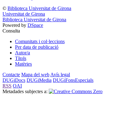
©
Biblioteca Universitat de Girona
Universitat de Girona
Biblioteca Universitat de Girona
Powered by
DSpace
Consulta
Comunitats i col·leccions
Per data de publicació
Autor/a
Títols
Matèries
Contacte
Mapa del web
Avís legal
DUGiDocs
DUGiMedia
DUGiFonsEspecials
RSS
OAI
Metadades subjectes a: