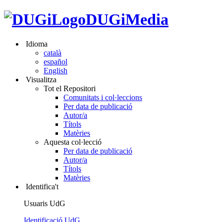
DUGiMedia
Idioma
català
español
English
Visualitza
Tot el Repositori
Comunitats i col·leccions
Per data de publicació
Autor/a
Títols
Matèries
Aquesta col·lecció
Per data de publicació
Autor/a
Títols
Matèries
Identifica't
Usuaris UdG
Identificació UdG