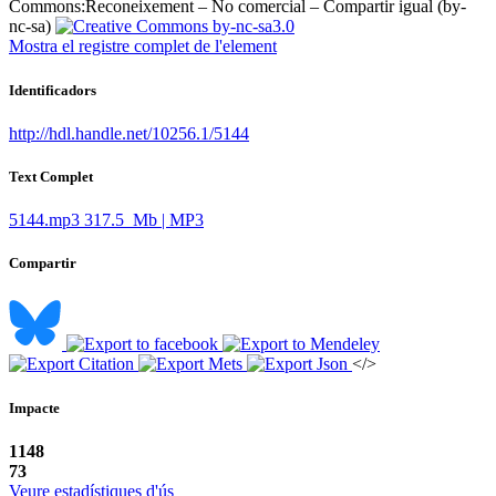
Commons:
Reconeixement – No comercial – Compartir igual (by-
nc-sa)
Mostra el registre complet de l'element
Identificadors
http://hdl.handle.net/10256.1/5144
Text Complet
5144.mp3
317.5 Mb | MP3
Compartir
</>
Impacte
1148
73
Veure estadístiques d'ús