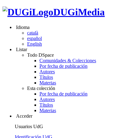
DUGiMedia
Idioma
català
español
English
Listar
Todo DSpace
Comunidades & Colecciones
Por fecha de publicación
Autores
Títulos
Materias
Esta colección
Por fecha de publicación
Autores
Títulos
Materias
Acceder
Usuarios UdG
Identificación UdG