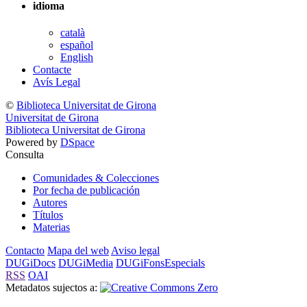
idioma
català
español
English
Contacte
Avís Legal
©
Biblioteca Universitat de Girona
Universitat de Girona
Biblioteca Universitat de Girona
Powered by
DSpace
Consulta
Comunidades & Colecciones
Por fecha de publicación
Autores
Títulos
Materias
Contacto
Mapa del web
Aviso legal
DUGiDocs
DUGiMedia
DUGiFonsEspecials
RSS
OAI
Metadatos sujectos a: