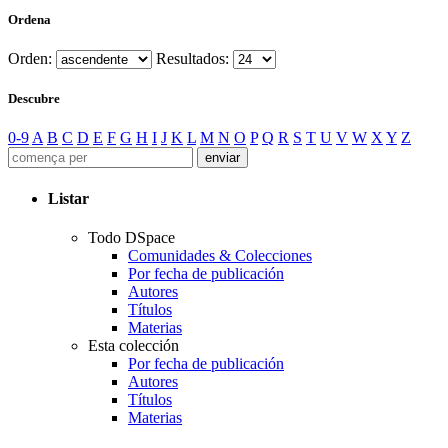
Ordena
Orden:
Resultados:
Descubre
0-9
A
B
C
D
E
F
G
H
I
J
K
L
M
N
O
P
Q
R
S
T
U
V
W
X
Y
Z
Listar
Todo DSpace
Comunidades & Colecciones
Por fecha de publicación
Autores
Títulos
Materias
Esta colección
Por fecha de publicación
Autores
Títulos
Materias