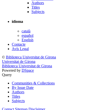
Authors
Titles
Subjects
idioma
català
español
English
Contacte
Avís Legal
©
Biblioteca Universitat de Girona
Universitat de Girona
Biblioteca Universitat de Girona
Powered by
DSpace
Query
Communities & Collections
By Issue Date
Authors
Titles
Subjects
Contact
Sitemap
Disclaimer