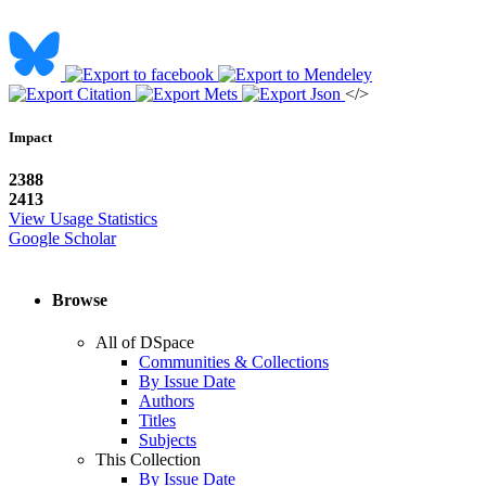
</>
Impact
2388
2413
View Usage Statistics
Google Scholar
Browse
All of DSpace
Communities & Collections
By Issue Date
Authors
Titles
Subjects
This Collection
By Issue Date