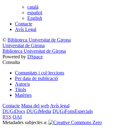
català
español
English
Contacte
Avís Legal
©
Biblioteca Universitat de Girona
Universitat de Girona
Biblioteca Universitat de Girona
Powered by
DSpace
Consulta
Comunitats i col·leccions
Per data de publicació
Autor/a
Títols
Matèries
Contacte
Mapa del web
Avís legal
DUGiDocs
DUGiMedia
DUGiFonsEspecials
RSS
OAI
Metadades subjectes a: