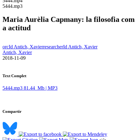
​5444.mp4
​5444.mp3
Maria Aurèlia Capmany: la filosofia com
a actitud
orcId Antich, Xavier
researcherId Antich, Xavier
Antich, Xavier
​ 2018-11-09
Text Complet
5444.mp3
81.44 Mb | MP3
Compartir
</>