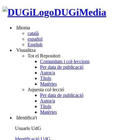
DUGiMedia
Idioma
català
español
English
Visualitza
Tot el Repositori
Comunitats i col·leccions
Per data de publicació
Autor/a
Títols
Matèries
Aquesta col·lecció
Per data de publicació
Autor/a
Títols
Matèries
Identifica't
Usuaris UdG
Identificació UdG