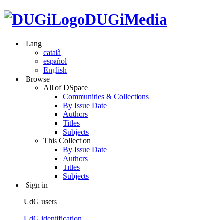
DUGiMedia
Lang
català
español
English
Browse
All of DSpace
Communities & Collections
By Issue Date
Authors
Titles
Subjects
This Collection
By Issue Date
Authors
Titles
Subjects
Sign in
UdG users
UdG identification