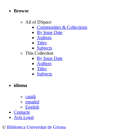
Browse
All of DSpace
Communities & Collections
By Issue Date
Authors
Titles
Subjects
This Collection
By Issue Date
Authors
Titles
Subjects
idioma
català
español
English
Contacte
Avís Legal
©
Biblioteca Universitat de Girona