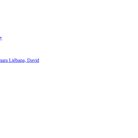
Q+
ara Liébana, David