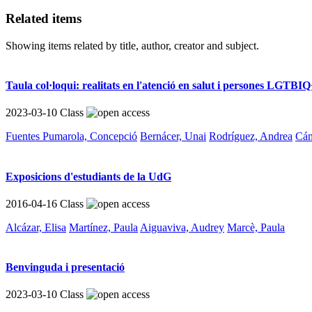
Related items
Showing items related by title, author, creator and subject.
Taula col·loqui: realitats en l'atenció en salut i persones LGTBI
2023-03-10
Class
Fuentes Pumarola, Concepció
Bernácer, Unai
Rodríguez, Andrea
Cám
Exposicions d'estudiants de la UdG
2016-04-16
Class
Alcázar, Elisa
Martínez, Paula
Aiguaviva, Audrey
Marcè, Paula
Benvinguda i presentació
2023-03-10
Class