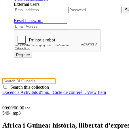
External users
Reset Password
Search this collection
Docència
Activitats d'Inn...
Cicle de conferè...
View Item
00:00
/
00:00
</>
​5494.mp3
Àfrica i Guinea: història, llibertat d’expres