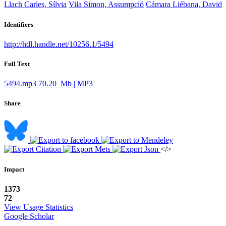
Llach Carles, Sílvia
Vila Simon, Assumpció
Cámara Liébana, David
Identifiers
http://hdl.handle.net/10256.1/5494
Full Text
5494.mp3
70.20 Mb | MP3
Share
</>
Impact
1373
72
View Usage Statistics
Google Scholar