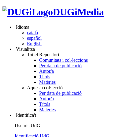
DUGiMedia
Idioma
català
español
English
Visualitza
Tot el Repositori
Comunitats i col·leccions
Per data de publicació
Autor/a
Títols
Matèries
Aquesta col·lecció
Per data de publicació
Autor/a
Títols
Matèries
Identifica't
Usuaris UdG
Identificació UdG