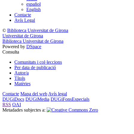
español
English
Contacte
Avís Legal
©
Biblioteca Universitat de Girona
Universitat de Girona
Biblioteca Universitat de Girona
Powered by
DSpace
Consulta
Comunitats i col·leccions
Per data de publicació
Autor/a
Títols
Matèries
Contacte
Mapa del web
Avís legal
DUGiDocs
DUGiMedia
DUGiFonsEspecials
RSS
OAI
Metadades subjectes a: