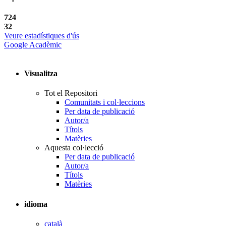
724
32
Veure estadístiques d'ús
Google Acadèmic
Visualitza
Tot el Repositori
Comunitats i col·leccions
Per data de publicació
Autor/a
Títols
Matèries
Aquesta col·lecció
Per data de publicació
Autor/a
Títols
Matèries
idioma
català