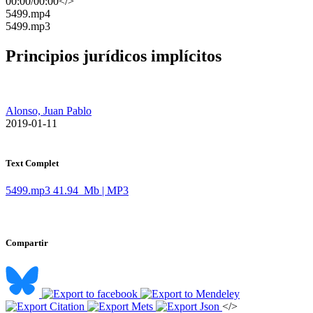
00:00
/
00:00
</>
​5499.mp4
​5499.mp3
Principios jurídicos implícitos
Alonso, Juan Pablo
​ 2019-01-11
Text Complet
5499.mp3
41.94 Mb | MP3
Compartir
</>