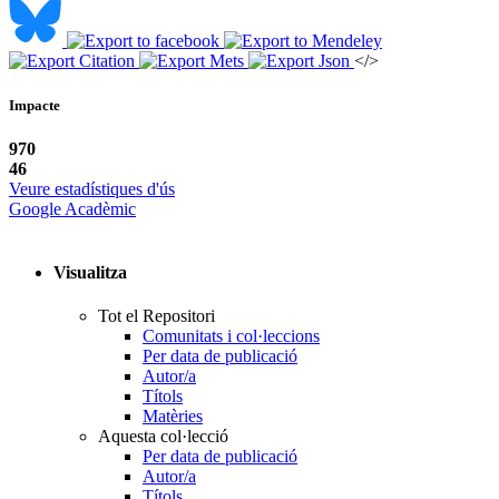
</>
Impacte
970
46
Veure estadístiques d'ús
Google Acadèmic
Visualitza
Tot el Repositori
Comunitats i col·leccions
Per data de publicació
Autor/a
Títols
Matèries
Aquesta col·lecció
Per data de publicació
Autor/a
Títols