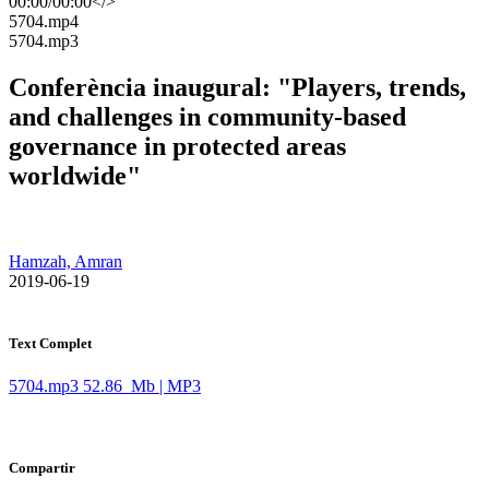
00:00
/
00:00
</>
​5704.mp4
​5704.mp3
Conferència inaugural: "Players, trends,
and challenges in community-based
governance in protected areas
worldwide"
Hamzah, Amran
​ 2019-06-19
Text Complet
5704.mp3
52.86 Mb | MP3
Compartir