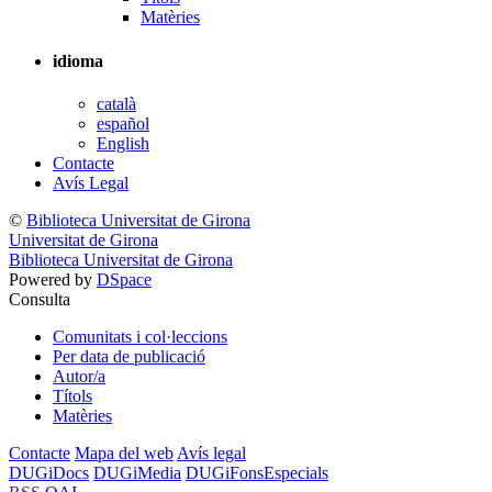
Matèries
idioma
català
español
English
Contacte
Avís Legal
©
Biblioteca Universitat de Girona
Universitat de Girona
Biblioteca Universitat de Girona
Powered by
DSpace
Consulta
Comunitats i col·leccions
Per data de publicació
Autor/a
Títols
Matèries
Contacte
Mapa del web
Avís legal
DUGiDocs
DUGiMedia
DUGiFonsEspecials