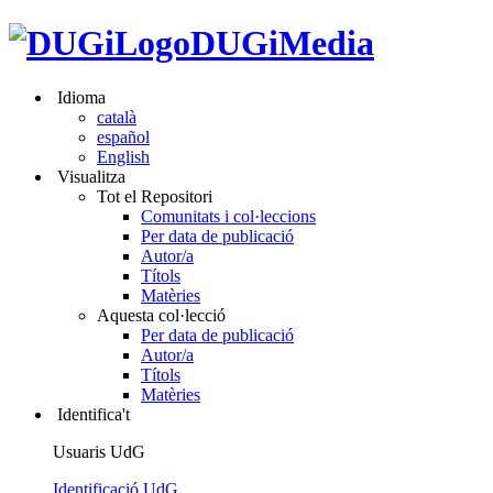
DUGiMedia
Idioma
català
español
English
Visualitza
Tot el Repositori
Comunitats i col·leccions
Per data de publicació
Autor/a
Títols
Matèries
Aquesta col·lecció
Per data de publicació
Autor/a
Títols
Matèries
Identifica't
Usuaris UdG
Identificació UdG