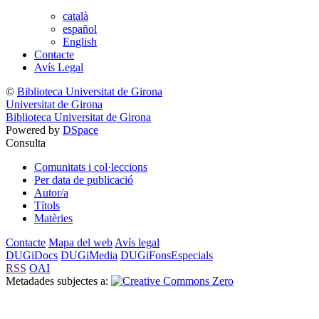
català
español
English
Contacte
Avís Legal
©
Biblioteca Universitat de Girona
Universitat de Girona
Biblioteca Universitat de Girona
Powered by
DSpace
Consulta
Comunitats i col·leccions
Per data de publicació
Autor/a
Títols
Matèries
Contacte
Mapa del web
Avís legal
DUGiDocs
DUGiMedia
DUGiFonsEspecials
RSS
OAI
Metadades subjectes a: