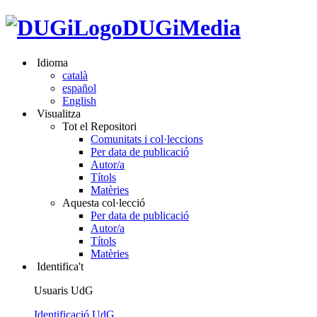
DUGiMedia
Idioma
català
español
English
Visualitza
Tot el Repositori
Comunitats i col·leccions
Per data de publicació
Autor/a
Títols
Matèries
Aquesta col·lecció
Per data de publicació
Autor/a
Títols
Matèries
Identifica't
Usuaris UdG
Identificació UdG