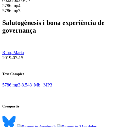
00:00
/
00:00
</>
​5786.mp4
​5786.mp3
Salutogènesis i bona experiència de
governança
Ribó, Marta
​ 2019-07-15
Text Complet
5786.mp3
8.548 Mb | MP3
Compartir