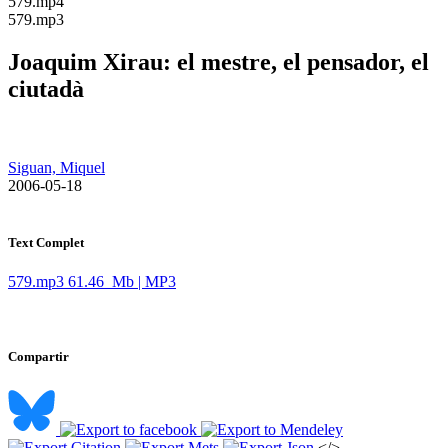
​579.mp4
​579.mp3
Joaquim Xirau: el mestre, el pensador, el
ciutadà
Siguan, Miquel
​ 2006-05-18
Text Complet
579.mp3
61.46 Mb | MP3
Compartir
</>