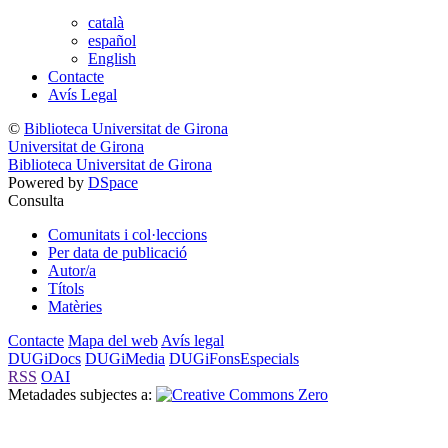
català
español
English
Contacte
Avís Legal
©
Biblioteca Universitat de Girona
Universitat de Girona
Biblioteca Universitat de Girona
Powered by
DSpace
Consulta
Comunitats i col·leccions
Per data de publicació
Autor/a
Títols
Matèries
Contacte
Mapa del web
Avís legal
DUGiDocs
DUGiMedia
DUGiFonsEspecials
RSS
OAI
Metadades subjectes a: