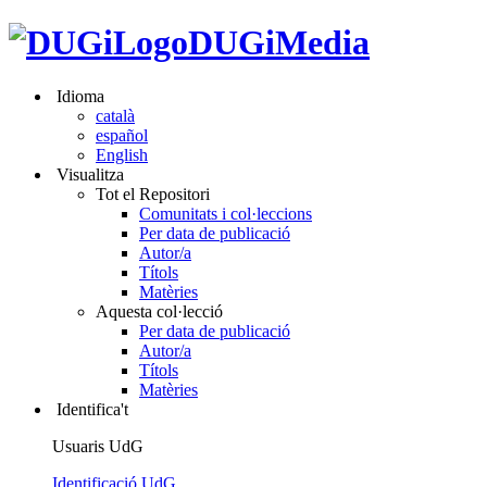
DUGiMedia
Idioma
català
español
English
Visualitza
Tot el Repositori
Comunitats i col·leccions
Per data de publicació
Autor/a
Títols
Matèries
Aquesta col·lecció
Per data de publicació
Autor/a
Títols
Matèries
Identifica't
Usuaris UdG
Identificació UdG