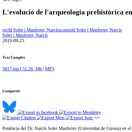
L'evolució de l'arqueologia prehistòrica en
orcId Soler i Masferrer, Narcís
scopusId Soler i Masferrer, Narcís
Soler i Masferrer, Narcís
​ 2019-09-25
Text Complet
5817.mp3
51.26 Mb | MP3
Compartir
</>
Ponència del Dr. Narcís Soler Masferrer (Universitat de Girona) en el 