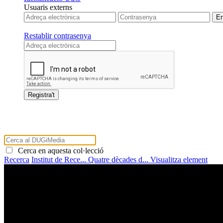
Usuaris externs
Restablir contrasenya
Cerca en aquesta col·lecció
Recerca
Institut de Rece...
Quatre dècades d...
Visualitza element