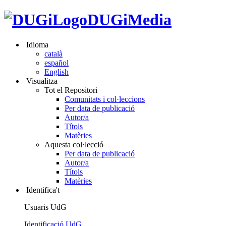
DUGiMedia
Idioma
català
español
English
Visualitza
Tot el Repositori
Comunitats i col·leccions
Per data de publicació
Autor/a
Títols
Matèries
Aquesta col·lecció
Per data de publicació
Autor/a
Títols
Matèries
Identifica't
Usuaris UdG
Identificació UdG