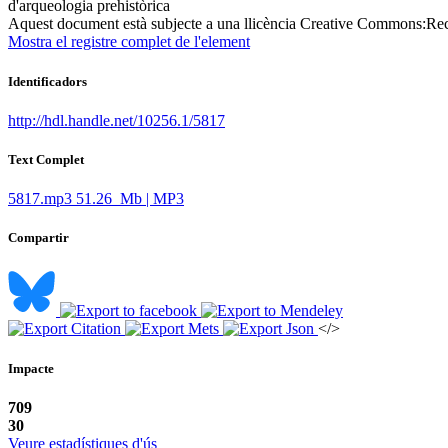
d'arqueologia prehistòrica ​
Aquest document està subjecte a una llicència Creative Commons:
Rec
Mostra el registre complet de l'element
Identificadors
http://hdl.handle.net/10256.1/5817
Text Complet
5817.mp3
51.26 Mb | MP3
Compartir
</>
Impacte
709
30
Veure estadístiques d'ús