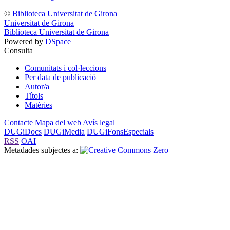
©
Biblioteca Universitat de Girona
Universitat de Girona
Biblioteca Universitat de Girona
Powered by
DSpace
Consulta
Comunitats i col·leccions
Per data de publicació
Autor/a
Títols
Matèries
Contacte
Mapa del web
Avís legal
DUGiDocs
DUGiMedia
DUGiFonsEspecials
RSS
OAI
Metadades subjectes a: