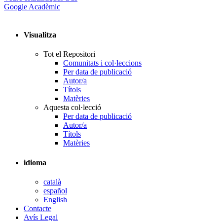
Google Acadèmic
Visualitza
Tot el Repositori
Comunitats i col·leccions
Per data de publicació
Autor/a
Títols
Matèries
Aquesta col·lecció
Per data de publicació
Autor/a
Títols
Matèries
idioma
català
español
English
Contacte
Avís Legal