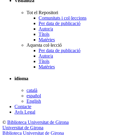
Visualitza
Tot el Repositori
Comunitats i col·leccions
Per data de publicació
Autor/a
Títols
Matèries
Aquesta col·lecció
Per data de publicació
Autor/a
Títols
Matèries
idioma
català
español
English
Contacte
Avís Legal
©
Biblioteca Universitat de Girona
Universitat de Girona
Biblioteca Universitat de Girona