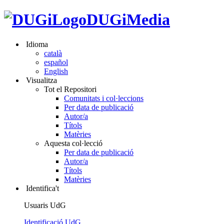
DUGiMedia
Idioma
català
español
English
Visualitza
Tot el Repositori
Comunitats i col·leccions
Per data de publicació
Autor/a
Títols
Matèries
Aquesta col·lecció
Per data de publicació
Autor/a
Títols
Matèries
Identifica't
Usuaris UdG
Identificació UdG