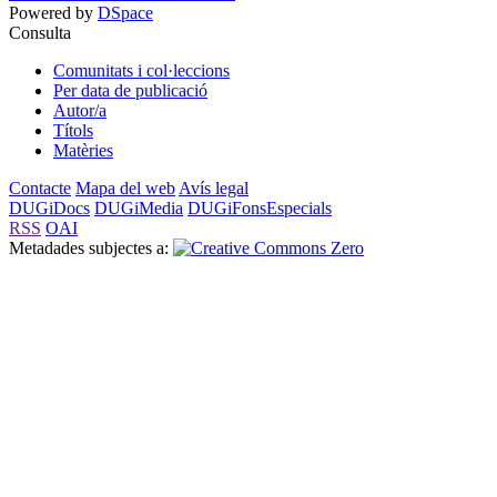
Powered by
DSpace
Consulta
Comunitats i col·leccions
Per data de publicació
Autor/a
Títols
Matèries
Contacte
Mapa del web
Avís legal
DUGiDocs
DUGiMedia
DUGiFonsEspecials
RSS
OAI
Metadades subjectes a: