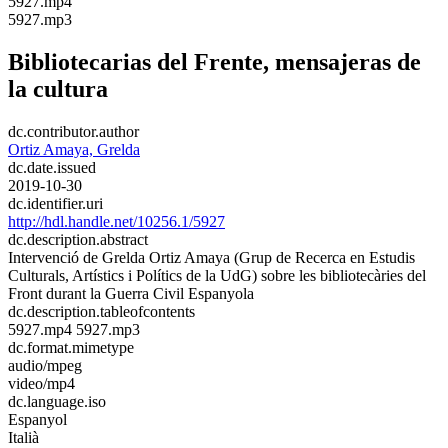
​5927.mp4
​5927.mp3
Bibliotecarias del Frente, mensajeras de
la cultura
dc.contributor.author
Ortiz Amaya, Grelda
dc.date.issued
2019-10-30
dc.identifier.uri
http://hdl.handle.net/10256.1/5927
dc.description.abstract
Intervenció de Grelda Ortiz Amaya (Grup de Recerca en Estudis
Culturals, Artístics i Polítics de la UdG) sobre les bibliotecàries del
Front durant la Guerra Civil Espanyola
dc.description.tableofcontents
5927.mp4 5927.mp3
dc.format.mimetype
audio/mpeg
video/mp4
dc.language.iso
Espanyol
Italià