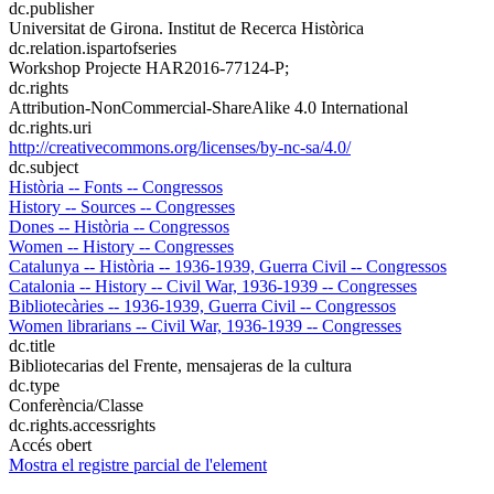
dc.publisher
Universitat de Girona. Institut de Recerca Històrica
dc.relation.ispartofseries
Workshop Projecte HAR2016-77124-P;
dc.rights
Attribution-NonCommercial-ShareAlike 4.0 International
dc.rights.uri
http://creativecommons.org/licenses/by-nc-sa/4.0/
dc.subject
Història -- Fonts -- Congressos
History -- Sources -- Congresses
Dones -- Història -- Congressos
Women -- History -- Congresses
Catalunya -- Història -- 1936-1939, Guerra Civil -- Congressos
Catalonia -- History -- Civil War, 1936-1939 -- Congresses
Bibliotecàries -- 1936-1939, Guerra Civil -- Congressos
Women librarians -- Civil War, 1936-1939 -- Congresses
dc.title
Bibliotecarias del Frente, mensajeras de la cultura
dc.type
Conferència/Classe
dc.rights.accessrights
Accés obert
Mostra el registre parcial de l'element