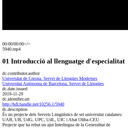
00:00
/
00:00
</>
​5940.mp4
01 Introducció al llenguatge d'especialitat
dc.contributor.author
Universitat de Girona. Servei de Llengües Modernes
Universitat Autònoma de Barcelona. Servei de Llengües
dc.date.issued
2019-11-29
dc.identifier.uri
http://hdl.handle.net/10256.1/5940
dc.description
És un projecte dels Serveis Limgüístics de set universitat catalanes:
UAB, UB, UdG, UPC, UdL, UIC i Abat Oliba-CEU
Projecte que ha rebut un ajut Interlingua de la Generalitat de