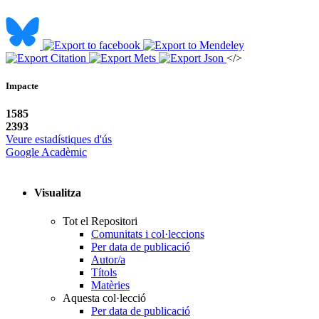
</>
Impacte
1585
2393
Veure estadístiques d'ús
Google Acadèmic
Visualitza
Tot el Repositori
Comunitats i col·leccions
Per data de publicació
Autor/a
Títols
Matèries
Aquesta col·lecció
Per data de publicació