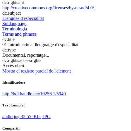
dc.rights.uri
http://creativecommons.org/licenses/by-nc-nd/4.0/
dc.subject
Llengües d'especialitat
Sublanguage
Terminologia
Terms and phrases
dc.title
01 Introducció al llenguatge d'especialitat
dc.type
Documental, reportatge...
dc.rights.accessrights
Accés obert
Mostra el registre parcial de l'element
Identificadors
http://hdl.handle.net/10256.1/5940
Text Complet
audio.jpg
32.55 Kb | JPG
Compartir