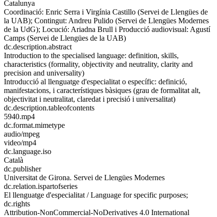
Catalunya
Coordinació: Enric Serra i Virgínia Castillo (Servei de Llengües de
la UAB); Contingut: Andreu Pulido (Servei de Llengües Modernes
de la UdG); Locució: Ariadna Brull i Producció audiovisual: Agustí
Camps (Servei de Llengües de la UAB)
dc.description.abstract
Introduction to the specialised language: definition, skills,
characteristics (formality, objectivity and neutrality, clarity and
precision and universality)
Introducció al llenguatge d'especialitat o específic: definició,
manifestacions, i característiques bàsiques (grau de formalitat alt,
objectivitat i neutralitat, claredat i precisió i universalitat)
dc.description.tableofcontents
5940.mp4
dc.format.mimetype
audio/mpeg
video/mp4
dc.language.iso
Català
dc.publisher
Universitat de Girona. Servei de Llengües Modernes
dc.relation.ispartofseries
El llenguatge d'especialitat / Language for specific purposes;
dc.rights
Attribution-NonCommercial-NoDerivatives 4.0 International