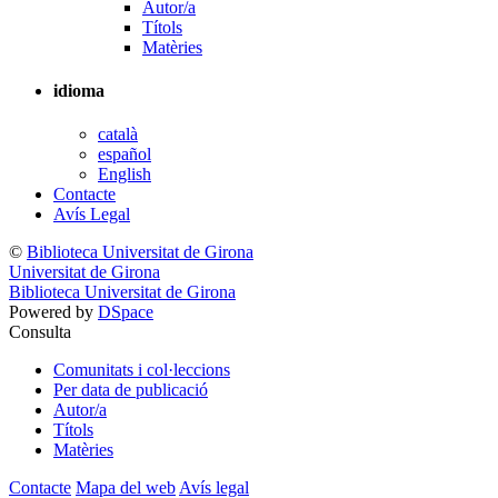
Autor/a
Títols
Matèries
idioma
català
español
English
Contacte
Avís Legal
©
Biblioteca Universitat de Girona
Universitat de Girona
Biblioteca Universitat de Girona
Powered by
DSpace
Consulta
Comunitats i col·leccions
Per data de publicació
Autor/a
Títols
Matèries
Contacte
Mapa del web
Avís legal