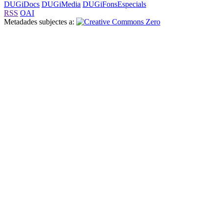
DUGiDocs
DUGiMedia
DUGiFonsEspecials
RSS
OAI
Metadades subjectes a: