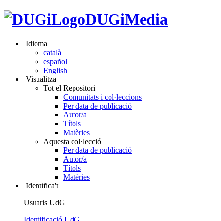
DUGiMedia
Idioma
català
español
English
Visualitza
Tot el Repositori
Comunitats i col·leccions
Per data de publicació
Autor/a
Títols
Matèries
Aquesta col·lecció
Per data de publicació
Autor/a
Títols
Matèries
Identifica't
Usuaris UdG
Identificació UdG