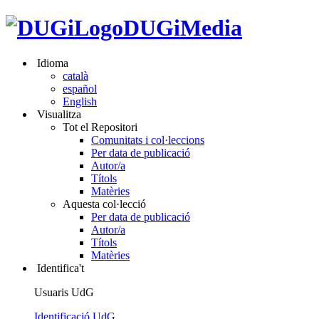
DUGiMedia
Idioma
català
español
English
Visualitza
Tot el Repositori
Comunitats i col·leccions
Per data de publicació
Autor/a
Títols
Matèries
Aquesta col·lecció
Per data de publicació
Autor/a
Títols
Matèries
Identifica't
Usuaris UdG
Identificació UdG