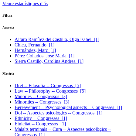
Veure estadístiques d'ús
Filtra
Autor/a
Alfaro Ramírez del Castillo, Olga Isabel
[1]
Chica, Fernando
[1]
Hernández, Marc
[1]
Pérez Collados, José María
[1]
Sierra Castillo, Carolina Andrea
[1]
Matèria
Dret -- Filosofia -- Congressos
[5]
Law -- Philosophy -- Congresses
[5]
Minories -- Congressos
[3]
Minorities -- Congresses
[3]
Bereavement -- Psychological aspects -- Congresses
[1]
Dol -- Aspectes psicològics -- Congressos
[1]
Ethnicity -- Congresses
[1]
Etnicitat -- Congressos
[1]
Malalts terminals -- Cura -- Aspectes psicològics --
Congressos
[1]