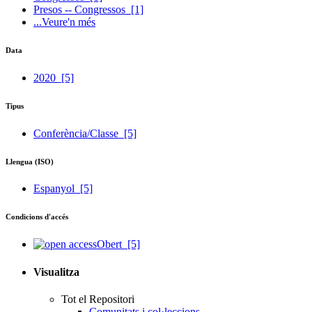
Presos -- Congressos
[1]
...Veure'n més
Data
2020
[5]
Tipus
Conferència/Classe
[5]
Llengua (ISO)
Espanyol
[5]
Condicions d'accés
Obert
[5]
Visualitza
Tot el Repositori
Comunitats i col·leccions