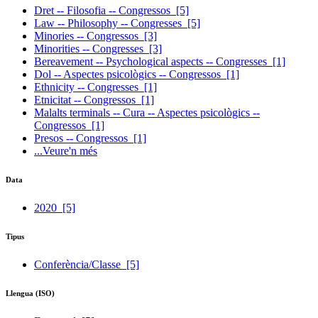
Dret -- Filosofia -- Congressos
[5]
Law -- Philosophy -- Congresses
[5]
Minories -- Congressos
[3]
Minorities -- Congresses
[3]
Bereavement -- Psychological aspects -- Congresses
[1]
Dol -- Aspectes psicològics -- Congressos
[1]
Ethnicity -- Congresses
[1]
Etnicitat -- Congressos
[1]
Malalts terminals -- Cura -- Aspectes psicològics --
Congressos
[1]
Presos -- Congressos
[1]
...Veure'n més
Data
2020
[5]
Tipus
Conferència/Classe
[5]
Llengua (ISO)