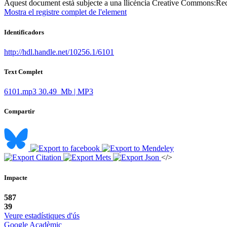
Aquest document està subjecte a una llicència Creative Commons:
Rec
Mostra el registre complet de l'element
Identificadors
http://hdl.handle.net/10256.1/6101
Text Complet
6101.mp3
30.49 Mb | MP3
Compartir
</>
Impacte
587
39
Veure estadístiques d'ús
Google Acadèmic