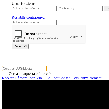
Usuaris externs
Restablir contrasenya
Cerca en aquesta col·lecció
Recerca
Càtedra Joan Vin...
Col·loqui de tar...
Visualitza element