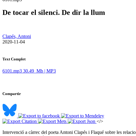
De tocar el silenci. De dir la llum
Clapés, Antoni
​ 2020-11-04
Text Complet
6101.mp3
30.49 Mb | MP3
Compartir
</>
Intervenció a càrrec del poeta Antoni Clapés i Flaqué sobre les relacions 