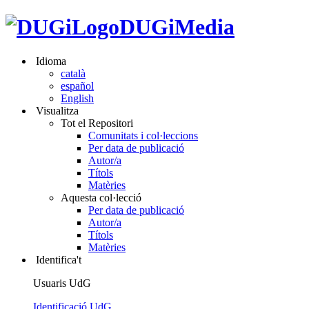
DUGiMedia
Idioma
català
español
English
Visualitza
Tot el Repositori
Comunitats i col·leccions
Per data de publicació
Autor/a
Títols
Matèries
Aquesta col·lecció
Per data de publicació
Autor/a
Títols
Matèries
Identifica't
Usuaris UdG
Identificació UdG