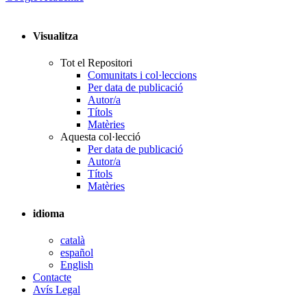
Visualitza
Tot el Repositori
Comunitats i col·leccions
Per data de publicació
Autor/a
Títols
Matèries
Aquesta col·lecció
Per data de publicació
Autor/a
Títols
Matèries
idioma
català
español
English
Contacte
Avís Legal