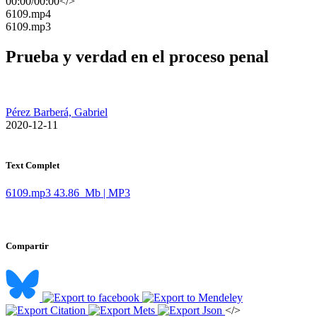
00:00
/
00:00
</>
​6109.mp4
​6109.mp3
Prueba y verdad en el proceso penal
Pérez Barberá, Gabriel
​ 2020-12-11
Text Complet
6109.mp3
43.86 Mb | MP3
Compartir
</>