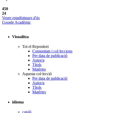
450
24
Veure estadístiques d'ús
Google Acadèmic
Visualitza
Tot el Repositori
Comunitats i col·leccions
Per data de publicació
Autor/a
Títols
Matèries
Aquesta col·lecció
Per data de publicació
Autor/a
Títols
Matèries
idioma
català