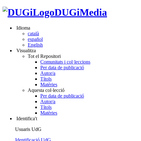
DUGiMedia
Idioma
català
español
English
Visualitza
Tot el Repositori
Comunitats i col·leccions
Per data de publicació
Autor/a
Títols
Matèries
Aquesta col·lecció
Per data de publicació
Autor/a
Títols
Matèries
Identifica't
Usuaris UdG
Identificació UdG