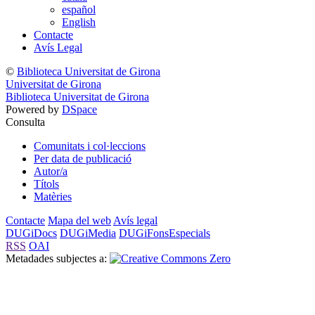
español
English
Contacte
Avís Legal
©
Biblioteca Universitat de Girona
Universitat de Girona
Biblioteca Universitat de Girona
Powered by
DSpace
Consulta
Comunitats i col·leccions
Per data de publicació
Autor/a
Títols
Matèries
Contacte
Mapa del web
Avís legal
DUGiDocs
DUGiMedia
DUGiFonsEspecials
RSS
OAI
Metadades subjectes a: