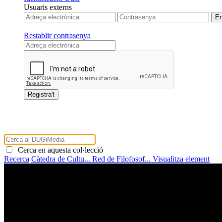
Usuaris externs
Restablir contrasenya
Cerca en aquesta col·lecció
Recerca
Càtedra de Cultu...
Red de Filofosof...
Visualitza element