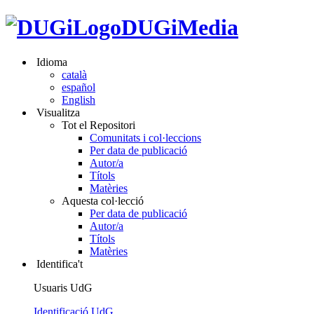
DUGiMedia
Idioma
català
español
English
Visualitza
Tot el Repositori
Comunitats i col·leccions
Per data de publicació
Autor/a
Títols
Matèries
Aquesta col·lecció
Per data de publicació
Autor/a
Títols
Matèries
Identifica't
Usuaris UdG
Identificació UdG