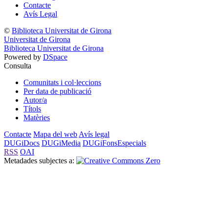
Contacte
Avís Legal
©
Biblioteca Universitat de Girona
Universitat de Girona
Biblioteca Universitat de Girona
Powered by
DSpace
Consulta
Comunitats i col·leccions
Per data de publicació
Autor/a
Títols
Matèries
Contacte
Mapa del web
Avís legal
DUGiDocs
DUGiMedia
DUGiFonsEspecials
RSS
OAI
Metadades subjectes a: