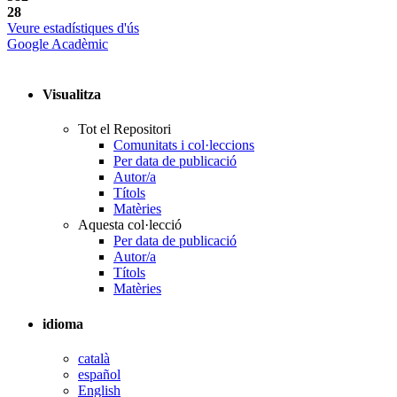
28
Veure estadístiques d'ús
Google Acadèmic
Visualitza
Tot el Repositori
Comunitats i col·leccions
Per data de publicació
Autor/a
Títols
Matèries
Aquesta col·lecció
Per data de publicació
Autor/a
Títols
Matèries
idioma
català
español
English