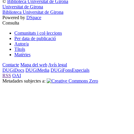
©
Biblioteca Universitat de Girona
Universitat de Girona
Biblioteca Universitat de Girona
Powered by
DSpace
Consulta
Comunitats i col·leccions
Per data de publicació
Autor/a
Títols
Matèries
Contacte
Mapa del web
Avís legal
DUGiDocs
DUGiMedia
DUGiFonsEspecials
RSS
OAI
Metadades subjectes a: