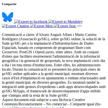
Compartir
</>
Comunicació a càrrec d'Alvaro Anguix Alfaro i Mario Carrera
Rodríguez (Associació gvSIG), sobre gvSIG online, la solució de la
Suite gvSIG per a la implantació d'Infraestructures de Dades
Espacials, basada en components de programari lliure com
Geoserver, PostGIS i OpenLayers, entre altres. Amb un conjunt
d'eines que faciliten enormement l'administració de la informació
geogràfica i la generació de geoportals, la seva implantació creix dia
a dia i en tota mena d'institucions. Entre elles, les administracions
locals. Durant la comunicació es presenten les principals eines de
gvSIG online aplicades a la gestió municipal, mostrant diversos
casos d'èxit d'implantació en ajuntaments o entitats relacionades amb
la gestió municipal, de diverses geografies. Es mostrarà també la
integració amb gestors d'expedients i amb apps desenvolupades amb
gvSIG MApps, el framework de desenvolupament d'apps mòbils
que s'integra amb la resta de la Suite gvSIG ​
Aquest document està subjecte a una llicència Creative
Commons:
Reconeixement – No comercial – Compartir igual (by-