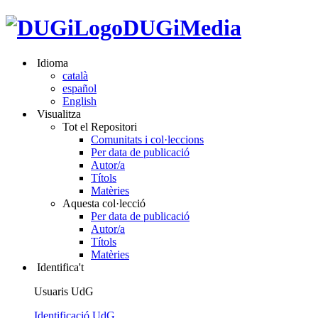
DUGiMedia
Idioma
català
español
English
Visualitza
Tot el Repositori
Comunitats i col·leccions
Per data de publicació
Autor/a
Títols
Matèries
Aquesta col·lecció
Per data de publicació
Autor/a
Títols
Matèries
Identifica't
Usuaris UdG
Identificació UdG