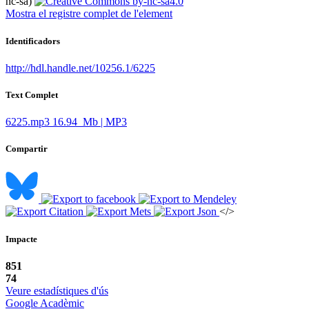
nc-sa)
Mostra el registre complet de l'element
Identificadors
http://hdl.handle.net/10256.1/6225
Text Complet
6225.mp3
16.94 Mb | MP3
Compartir
</>
Impacte
851
74
Veure estadístiques d'ús
Google Acadèmic