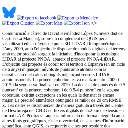
</>
Comunicació a càrrec de David Hernández López (Universidad de
Castilla-La Mancha), sobre un complement de QGIS per a
visualitzar i editar núvols de punts 3D LiDAR i fotogramètriques.
L'any 2009, amb l'objectiu de disposar de models digitals del terreny
amb major precisió sorgeix la iniciativa d'incorporar la tecnologia
LIDAR al projecte PNOA, apareix el projecte PNOA-LiDAR.
L'objectiu del projecte és cobrir tot el territori d'Espanya (en un cicle
de 6 anys) mitjançant núvols de punts amb atributs com la
classificació o el color, obtinguts mitjançant sensors LiDAR
aerotransportats. La primera cobertura es va realitzar entre 2009 i
2015 i la segona va finalitzar en 2020. La densitat de punts és de 0.5
punts/m² en la primera cobertura i de 0.5-4 punts/m² en la segona
cobertura, existint excepcions en les quals la densitat és encara
major. La precisió altimètrica obtinguda és millor de 20 cm RMSE
Z. Les dades es distribueixen de manera gratuïta a través del Centre
de Descàrrega del CNIG en fitxers digitals de 2x2 km d'extensió en
format LAZ. Per tractar aquesta informació de forma integrada amb
altres fonts geogràfiques, ràster o vectorial, en sistemes d'informació
geogràfica, com QGIS, es requereix d'eines per resoldre dos