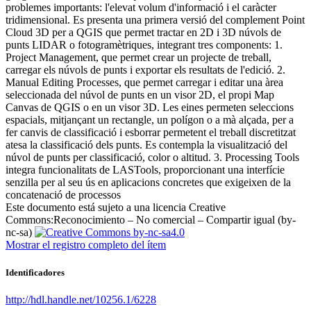
problemes importants: l'elevat volum d'informació i el caràcter
tridimensional. Es presenta una primera versió del complement Point
Cloud 3D per a QGIS que permet tractar en 2D i 3D núvols de
punts LIDAR o fotogramètriques, integrant tres components: 1.
Project Management, que permet crear un projecte de treball,
carregar els núvols de punts i exportar els resultats de l'edició. 2.
Manual Editing Processes, que permet carregar i editar una àrea
seleccionada del núvol de punts en un visor 2D, el propi Map
Canvas de QGIS o en un visor 3D. Les eines permeten seleccions
espacials, mitjançant un rectangle, un polígon o a mà alçada, per a
fer canvis de classificació i esborrar permetent el treball discretitzat
atesa la classificació dels punts. Es contempla la visualització del
núvol de punts per classificació, color o altitud. 3. Processing Tools
integra funcionalitats de LASTools, proporcionant una interfície
senzilla per al seu ús en aplicacions concretes que exigeixen de la
concatenació de processos ​
Este documento está sujeto a una licencia Creative
Commons:
Reconocimiento – No comercial – Compartir igual (by-
nc-sa)
Mostrar el registro completo del ítem
Identificadores
http://hdl.handle.net/10256.1/6228