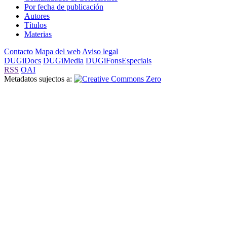
Por fecha de publicación
Autores
Títulos
Materias
Contacto
Mapa del web
Aviso legal
DUGiDocs
DUGiMedia
DUGiFonsEspecials
RSS
OAI
Metadatos sujectos a: