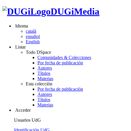
DUGiMedia
Idioma
català
español
English
Listar
Todo DSpace
Comunidades & Colecciones
Por fecha de publicación
Autores
Títulos
Materias
Esta colección
Por fecha de publicación
Autores
Títulos
Materias
Acceder
Usuarios UdG
Identificación UdG