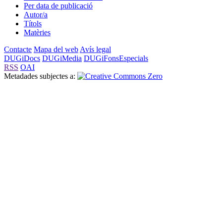
Per data de publicació
Autor/a
Títols
Matèries
Contacte
Mapa del web
Avís legal
DUGiDocs
DUGiMedia
DUGiFonsEspecials
RSS
OAI
Metadades subjectes a: