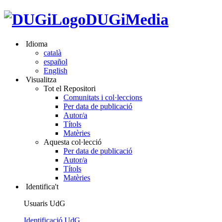
DUGiMedia
Idioma
català
español
English
Visualitza
Tot el Repositori
Comunitats i col·leccions
Per data de publicació
Autor/a
Títols
Matèries
Aquesta col·lecció
Per data de publicació
Autor/a
Títols
Matèries
Identifica't
Usuaris UdG
Identificació UdG