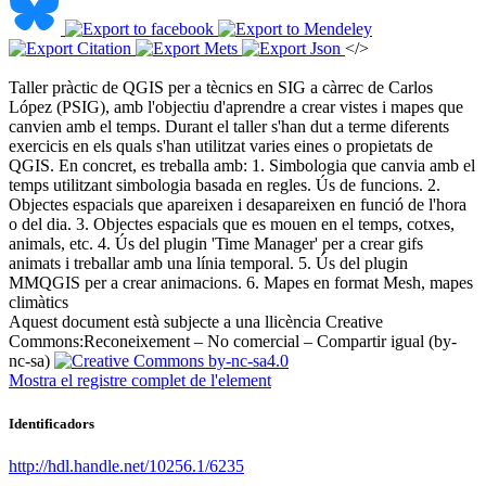
</>
Taller pràctic de QGIS per a tècnics en SIG a càrrec de Carlos
López (PSIG), amb l'objectiu d'aprendre a crear vistes i mapes que
canvien amb el temps. Durant el taller s'han dut a terme diferents
exercicis en els quals s'han utilitzat varies eines o propietats de
QGIS. En concret, es treballa amb: 1. Simbologia que canvia amb el
temps utilitzant simbologia basada en regles. Ús de funcions. 2.
Objectes espacials que apareixen i desapareixen en funció de l'hora
o del dia. 3. Objectes espacials que es mouen en el temps, cotxes,
animals, etc. 4. Ús del plugin 'Time Manager' per a crear gifs
animats i treballar amb una línia temporal. 5. Ús del plugin
MMQGIS per a crear animacions. 6. Mapes en format Mesh, mapes
climàtics ​
Aquest document està subjecte a una llicència Creative
Commons:
Reconeixement – No comercial – Compartir igual (by-
nc-sa)
Mostra el registre complet de l'element
Identificadors
http://hdl.handle.net/10256.1/6235