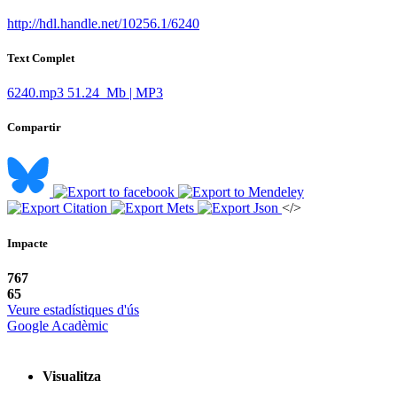
http://hdl.handle.net/10256.1/6240
Text Complet
6240.mp3
51.24 Mb | MP3
Compartir
</>
Impacte
767
65
Veure estadístiques d'ús
Google Acadèmic
Visualitza