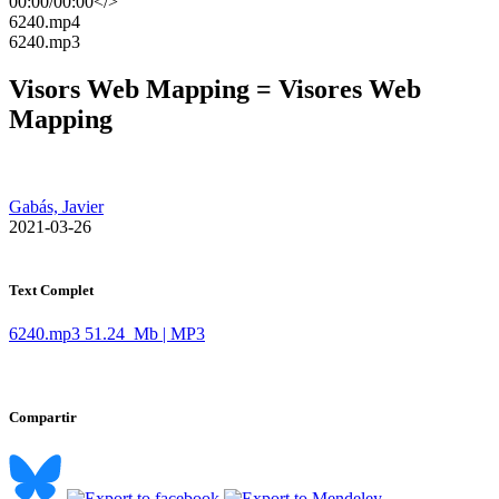
00:00
/
00:00
</>
​6240.mp4
​6240.mp3
Visors Web Mapping = Visores Web
Mapping
Gabás, Javier
​ 2021-03-26
Text Complet
6240.mp3
51.24 Mb | MP3
Compartir