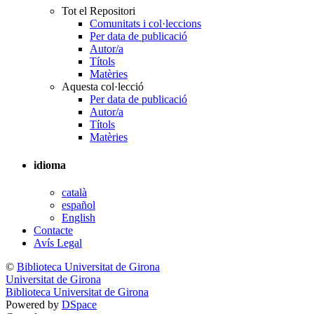
Tot el Repositori
Comunitats i col·leccions
Per data de publicació
Autor/a
Títols
Matèries
Aquesta col·lecció
Per data de publicació
Autor/a
Títols
Matèries
idioma
català
español
English
Contacte
Avís Legal
©
Biblioteca Universitat de Girona
Universitat de Girona
Biblioteca Universitat de Girona
Powered by
DSpace