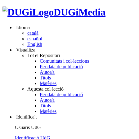
DUGiMedia
Idioma
català
español
English
Visualitza
Tot el Repositori
Comunitats i col·leccions
Per data de publicació
Autor/a
Títols
Matèries
Aquesta col·lecció
Per data de publicació
Autor/a
Títols
Matèries
Identifica't
Usuaris UdG
Identificació UdG