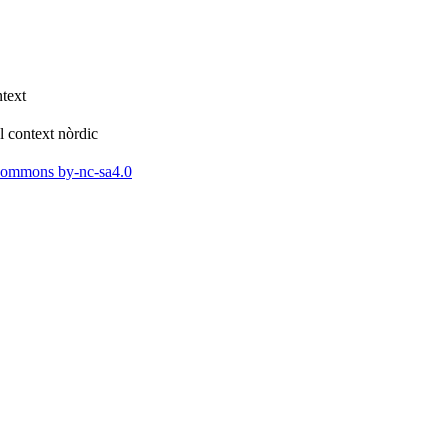
ext ​
 context nòrdic ​