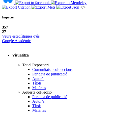
</>
Impacte
357
27
Veure estadístiques d'ús
Google Acadèmic
Visualitza
Tot el Repositori
Comunitats i col·leccions
Per data de publicació
Autor/a
Títols
Matèries
Aquesta col·lecció
Per data de publicació
Autor/a
Títols
Matèries