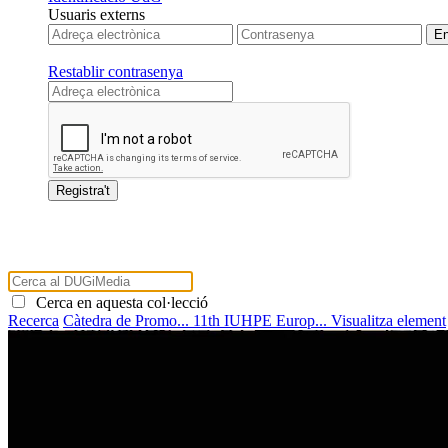
Usuaris externs
Restablir contrasenya
Cerca en aquesta col·lecció
Recerca
Càtedra de Promo...
11th IUHPE Europ...
Visualitza element