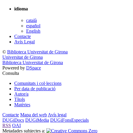
idioma
català
español
English
Contacte
Avís Legal
©
Biblioteca Universitat de Girona
Universitat de Girona
Biblioteca Universitat de Girona
Powered by
DSpace
Consulta
Comunitats i col·leccions
Per data de publicació
Autor/a
Títols
Matèries
Contacte
Mapa del web
Avís legal
DUGiDocs
DUGiMedia
DUGiFonsEspecials
RSS
OAI
Metadades subjectes a: