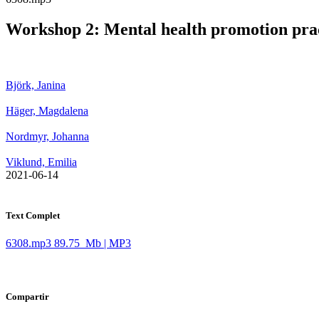
Workshop 2: Mental health promotion practi
Björk, Janina
Häger, Magdalena
Nordmyr, Johanna
Viklund, Emilia
​ 2021-06-14
Text Complet
6308.mp3
89.75 Mb | MP3
Compartir