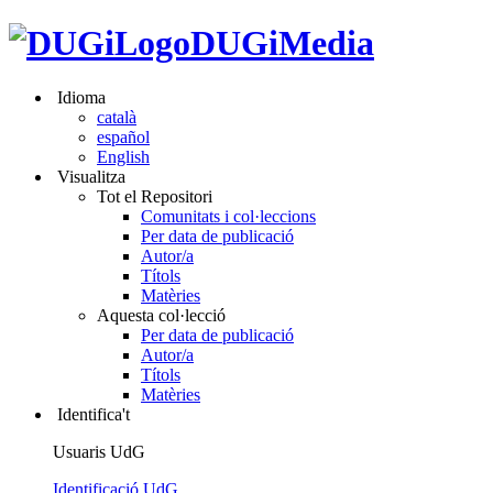
DUGiMedia
Idioma
català
español
English
Visualitza
Tot el Repositori
Comunitats i col·leccions
Per data de publicació
Autor/a
Títols
Matèries
Aquesta col·lecció
Per data de publicació
Autor/a
Títols
Matèries
Identifica't
Usuaris UdG
Identificació UdG