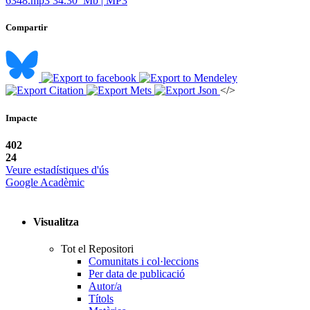
6348.mp3
34.30 Mb | MP3
Compartir
</>
Impacte
402
24
Veure estadístiques d'ús
Google Acadèmic
Visualitza
Tot el Repositori
Comunitats i col·leccions
Per data de publicació
Autor/a
Títols