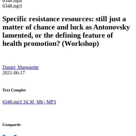
​6348.mp4
​6348.mp3
Specific resistance resources: still just a
matter of chance and luck as Antonovsky
lamented, or the defining feature of
health promotion? (Workshop)
Daniel, Marguerite
​ 2021-06-17
Text Complet
6348.mp3
34.30 Mb | MP3
Compartir