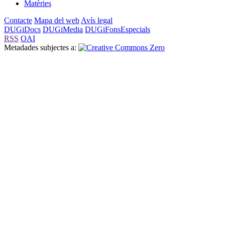
Matèries
Contacte
Mapa del web
Avís legal
DUGiDocs
DUGiMedia
DUGiFonsEspecials
RSS
OAI
Metadades subjectes a: