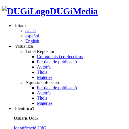
DUGiMedia
Idioma
català
español
English
Visualitza
Tot el Repositori
Comunitats i col·leccions
Per data de publicació
Autor/a
Títols
Matèries
Aquesta col·lecció
Per data de publicació
Autor/a
Títols
Matèries
Identifica't
Usuaris UdG
Identificació UdG