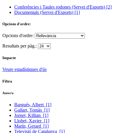
Conferències i Taules rodones (Servei d'Esports)
[2]
Documentals (Servei d'Esports)
[1]
Opcions d'ordre:
Opcions d'ordre:
Resultats per pàg.:
Impacte
Veure estadístiques d'ús
Filtra
Autor/a
Bargués, Albert
[1]
Gallart, Tomàs
[1]
Jornet, Killian
[1]
Llobet, Xavier
[1]
Marín, Gerard
[1]
Televisió de Catalunya
[1]