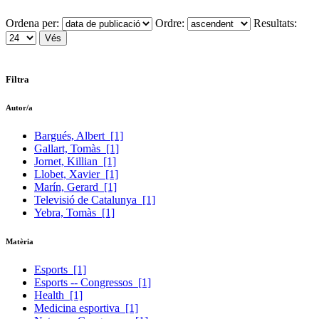
Ordena per:
Ordre:
Resultats:
Filtra
Autor/a
Bargués, Albert
[1]
Gallart, Tomàs
[1]
Jornet, Killian
[1]
Llobet, Xavier
[1]
Marín, Gerard
[1]
Televisió de Catalunya
[1]
Yebra, Tomàs
[1]
Matèria
Esports
[1]
Esports -- Congressos
[1]
Health
[1]
Medicina esportiva
[1]