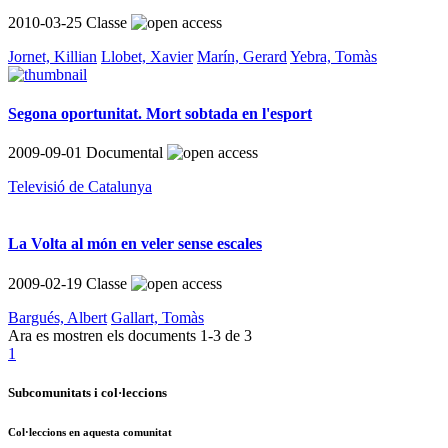
2010-03-25
Classe
Jornet, Killian
Llobet, Xavier
Marín, Gerard
Yebra, Tomàs
Segona oportunitat. Mort sobtada en l'esport
2009-09-01
Documental
Televisió de Catalunya
La Volta al món en veler sense escales
2009-02-19
Classe
Bargués, Albert
Gallart, Tomàs
Ara es mostren els documents
1-3
de
3
1
Subcomunitats i col·leccions
Col·leccions en aquesta comunitat