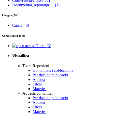
Conferència/Classe
[2]
Documental, reportatge...
[1]
Llengua (ISO)
Català
[3]
Condicions d'accés
Obert
[3]
Visualitza
Tot el Repositori
Comunitats i col·leccions
Per data de publicació
Autor/a
Títols
Matèries
Aquesta comunitat
Per data de publicació
Autor/a
Títols
Matèries