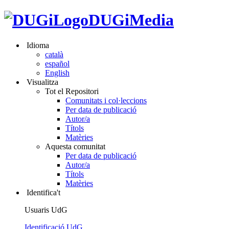
DUGiMedia
Idioma
català
español
English
Visualitza
Tot el Repositori
Comunitats i col·leccions
Per data de publicació
Autor/a
Títols
Matèries
Aquesta comunitat
Per data de publicació
Autor/a
Títols
Matèries
Identifica't
Usuaris UdG
Identificació UdG