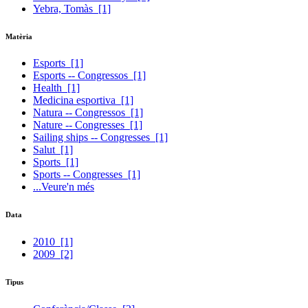
Yebra, Tomàs
[1]
Matèria
Esports
[1]
Esports -- Congressos
[1]
Health
[1]
Medicina esportiva
[1]
Natura -- Congressos
[1]
Nature -- Congresses
[1]
Sailing ships -- Congresses
[1]
Salut
[1]
Sports
[1]
Sports -- Congresses
[1]
...Veure'n més
Data
2010
[1]
2009
[2]
Tipus