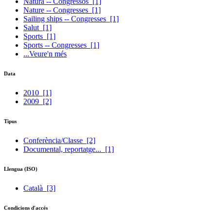
Natura -- Congressos
[1]
Nature -- Congresses
[1]
Sailing ships -- Congresses
[1]
Salut
[1]
Sports
[1]
Sports -- Congresses
[1]
...Veure'n més
Data
2010
[1]
2009
[2]
Tipus
Conferència/Classe
[2]
Documental, reportatge...
[1]
Llengua (ISO)
Català
[3]
Condicions d'accés