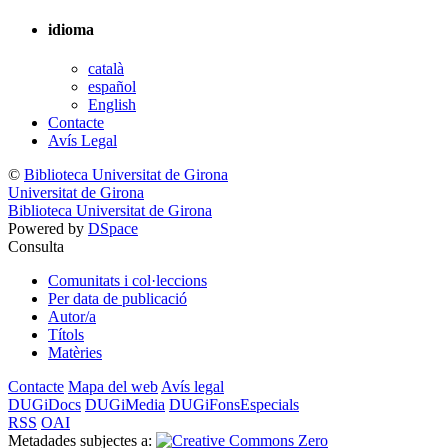
idioma
català
español
English
Contacte
Avís Legal
©
Biblioteca Universitat de Girona
Universitat de Girona
Biblioteca Universitat de Girona
Powered by
DSpace
Consulta
Comunitats i col·leccions
Per data de publicació
Autor/a
Títols
Matèries
Contacte
Mapa del web
Avís legal
DUGiDocs
DUGiMedia
DUGiFonsEspecials
RSS
OAI
Metadades subjectes a: