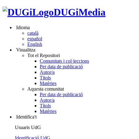
DUGiMedia
Idioma
català
español
English
Visualitza
Tot el Repositori
Comunitats i col·leccions
Per data de publicació
Autor/a
Títols
Matèries
Aquesta comunitat
Per data de publicació
Autor/a
Títols
Matèries
Identifica't
Usuaris UdG
Identificació UdG