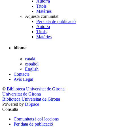
Autor/a
Títols
Matèries
Aquesta comunitat
Per data de publicació
Autor/a
Títols
Matèries
idioma
català
español
English
Contacte
Avís Legal
©
Biblioteca Universitat de Girona
Universitat de Girona
Biblioteca Universitat de Girona
Powered by
DSpace
Consulta
Comunitats i col·leccions
Per data de publicació