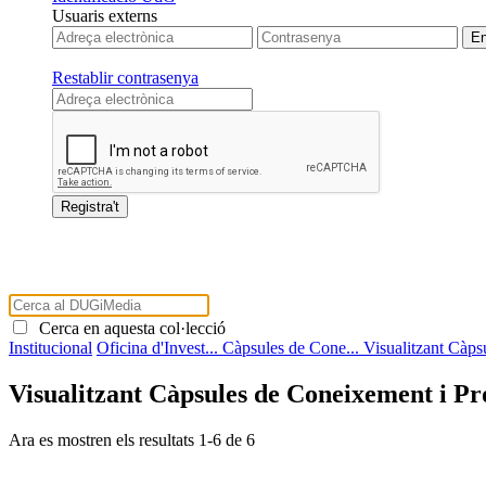
Usuaris externs
Restablir contrasenya
Cerca en aquesta col·lecció
Institucional
Oficina d'Invest...
Càpsules de Cone...
Visualitzant Càps
Visualitzant Càpsules de Coneixement i Pr
Ara es mostren els resultats
1
-
6
de
6