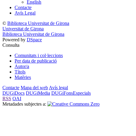
English
Contacte
Avís Legal
©
Biblioteca Universitat de Girona
Universitat de Girona
Biblioteca Universitat de Girona
Powered by
DSpace
Consulta
Comunitats i col·leccions
Per data de publicació
Autor/a
Títols
Matèries
Contacte
Mapa del web
Avís legal
DUGiDocs
DUGiMedia
DUGiFonsEspecials
RSS
OAI
Metadades subjectes a: