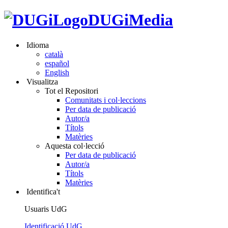
DUGiMedia
Idioma
català
español
English
Visualitza
Tot el Repositori
Comunitats i col·leccions
Per data de publicació
Autor/a
Títols
Matèries
Aquesta col·lecció
Per data de publicació
Autor/a
Títols
Matèries
Identifica't
Usuaris UdG
Identificació UdG