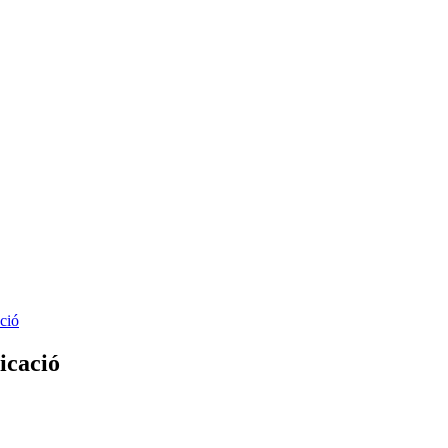
ció
icació