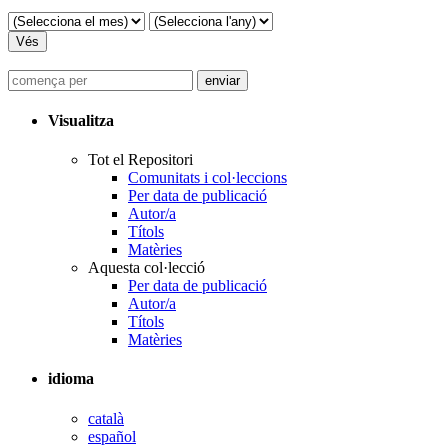
Visualitza
Tot el Repositori
Comunitats i col·leccions
Per data de publicació
Autor/a
Títols
Matèries
Aquesta col·lecció
Per data de publicació
Autor/a
Títols
Matèries
idioma
català
español