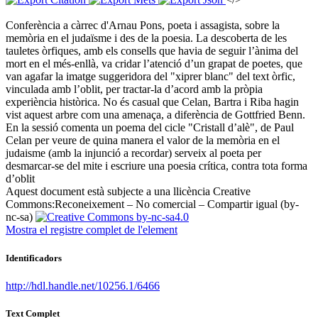
Conferència a càrrec d'Arnau Pons, poeta i assagista, sobre la
memòria en el judaïsme i des de la poesia. La descoberta de les
tauletes òrfiques, amb els consells que havia de seguir l’ànima del
mort en el més-enllà, va cridar l’atenció d’un grapat de poetes, que
van agafar la imatge suggeridora del "xiprer blanc" del text òrfic,
vinculada amb l’oblit, per tractar-la d’acord amb la pròpia
experiència històrica. No és casual que Celan, Bartra i Riba hagin
vist aquest arbre com una amenaça, a diferència de Gottfried Benn.
En la sessió comenta un poema del cicle "Cristall d’alè", de Paul
Celan per veure de quina manera el valor de la memòria en el
judaisme (amb la injunció a recordar) serveix al poeta per
desmarcar-se del mite i escriure una poesia crítica, contra tota forma
d’oblit ​
Aquest document està subjecte a una llicència Creative
Commons:
Reconeixement – No comercial – Compartir igual (by-
nc-sa)
Mostra el registre complet de l'element
Identificadors
http://hdl.handle.net/10256.1/6466
Text Complet