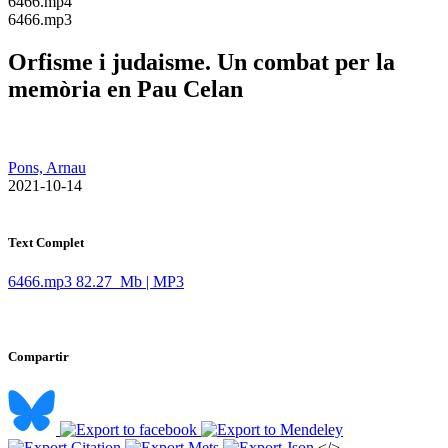
​6466.mp4
​6466.mp3
Orfisme i judaisme. Un combat per la
memòria en Pau Celan
Pons, Arnau
​ 2021-10-14
Text Complet
6466.mp3
82.27 Mb | MP3
Compartir
</>