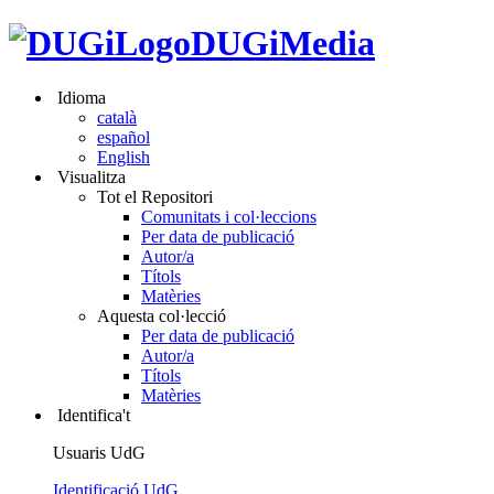
DUGiMedia
Idioma
català
español
English
Visualitza
Tot el Repositori
Comunitats i col·leccions
Per data de publicació
Autor/a
Títols
Matèries
Aquesta col·lecció
Per data de publicació
Autor/a
Títols
Matèries
Identifica't
Usuaris UdG
Identificació UdG