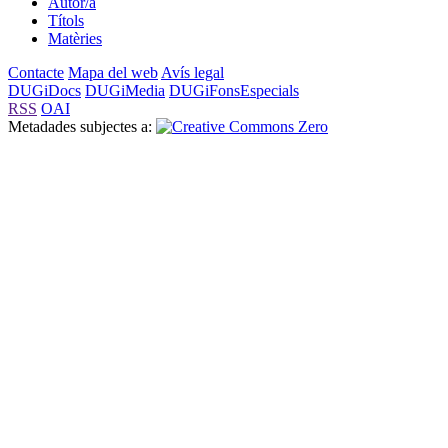
Autor/a
Títols
Matèries
Contacte
Mapa del web
Avís legal
DUGiDocs
DUGiMedia
DUGiFonsEspecials
RSS
OAI
Metadades subjectes a: