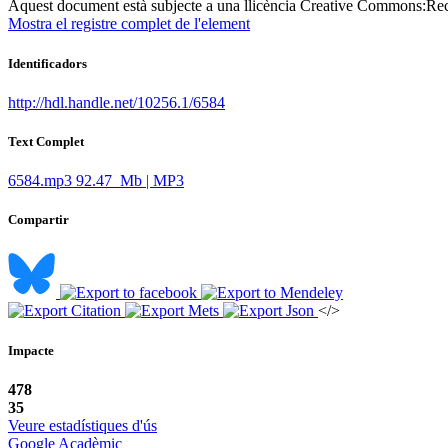
Aquest document està subjecte a una llicència Creative Commons:
Rec
Mostra el registre complet de l'element
Identificadors
http://hdl.handle.net/10256.1/6584
Text Complet
6584.mp3
92.47 Mb | MP3
Compartir
</>
Impacte
478
35
Veure estadístiques d'ús
Google Acadèmic