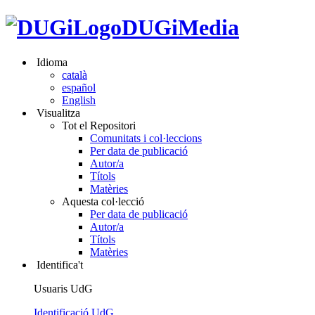
DUGiMedia
Idioma
català
español
English
Visualitza
Tot el Repositori
Comunitats i col·leccions
Per data de publicació
Autor/a
Títols
Matèries
Aquesta col·lecció
Per data de publicació
Autor/a
Títols
Matèries
Identifica't
Usuaris UdG
Identificació UdG