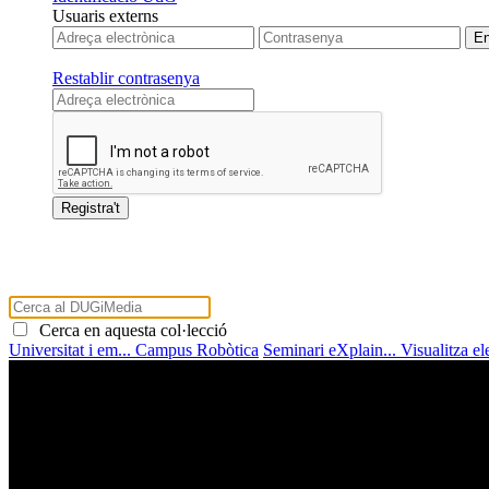
Usuaris externs
Restablir contrasenya
Cerca en aquesta col·lecció
Universitat i em...
Campus Robòtica
Seminari eXplain...
Visualitza e