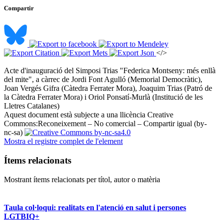
Compartir
</>
Acte d'inauguració del Simposi Trias "Federica Montseny: més enllà
del mite", a càrrec de Jordi Font Agulló (Memorial Democràtic),
Joan Vergés Gifra (Càtedra Ferrater Mora), Joaquim Trias (Patró de
la Càtedra Ferrater Mora) i Oriol Ponsatí-Murlà (Institució de les
Lletres Catalanes) ​
Aquest document està subjecte a una llicència Creative
Commons:
Reconeixement – No comercial – Compartir igual (by-
nc-sa)
Mostra el registre complet de l'element
Ítems relacionats
Mostrant ítems relacionats per títol, autor o matèria
Taula col·loqui: realitats en l'atenció en salut i persones
LGTBIQ+