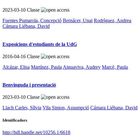
2023-03-10
Classe
Fuentes Pumarola, Concepció
Bernácer, Unai
Rodríguez, Andrea
Cámara Liébana, David
Exposicions d'estudiants de la UdG
2016-04-16
Classe
Alcázar, Elisa
Martínez, Paula
Aiguaviva, Audrey
Marcè, Paula
Benvinguda i presentació
2023-03-10
Classe
Llach Carles, Sílvia
Vila Simon, Assumpció
Cámara Liébana, David
Identificadors
http://hdl.handle.net/10256.1/6618