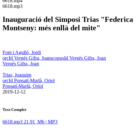
​6618.mp4
​6618.mp3
Inauguració del Simposi Trias "Federica
Montseny: més enllà del mite"
Font i Agulló, Jordi
orcId Vergés Gifra, Joan
scopusId Vergés Gifra, Joan
Vergés Gifra, Joan
Trias, Joaquim
orcId Ponsatí-Murlà, Oriol
Ponsatí-Murlà, Oriol
​ 2019-12-12
Text Complet
6618.mp3
21.91 Mb | MP3