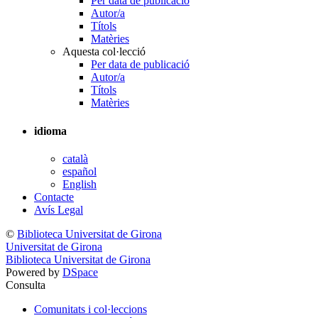
Per data de publicació
Autor/a
Títols
Matèries
Aquesta col·lecció
Per data de publicació
Autor/a
Títols
Matèries
idioma
català
español
English
Contacte
Avís Legal
©
Biblioteca Universitat de Girona
Universitat de Girona
Biblioteca Universitat de Girona
Powered by
DSpace
Consulta
Comunitats i col·leccions