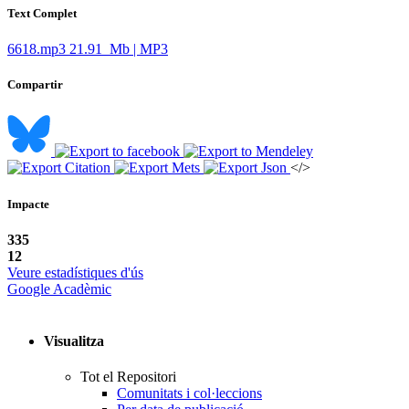
Text Complet
6618.mp3
21.91 Mb | MP3
Compartir
</>
Impacte
335
12
Veure estadístiques d'ús
Google Acadèmic
Visualitza
Tot el Repositori
Comunitats i col·leccions