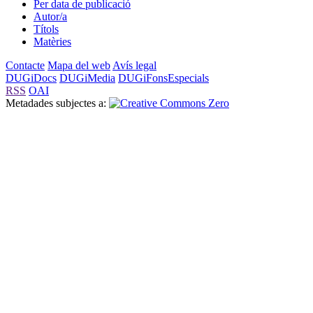
Per data de publicació
Autor/a
Títols
Matèries
Contacte
Mapa del web
Avís legal
DUGiDocs
DUGiMedia
DUGiFonsEspecials
RSS
OAI
Metadades subjectes a: