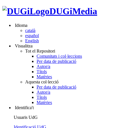
DUGiMedia
Idioma
català
español
English
Visualitza
Tot el Repositori
Comunitats i col·leccions
Per data de publicació
Autor/a
Títols
Matèries
Aquesta col·lecció
Per data de publicació
Autor/a
Títols
Matèries
Identifica't
Usuaris UdG
Identificació UdG