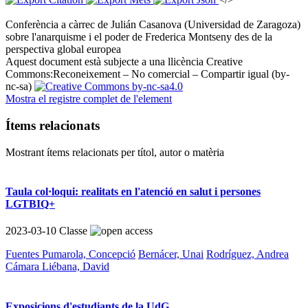
Conferència a càrrec de Julián Casanova (Universidad de Zaragoza)
sobre l'anarquisme i el poder de Frederica Montseny des de la
perspectiva global europea ​
Aquest document està subjecte a una llicència Creative
Commons:
Reconeixement – No comercial – Compartir igual (by-
nc-sa)
Mostra el registre complet de l'element
Ítems relacionats
Mostrant ítems relacionats per títol, autor o matèria
Taula col·loqui: realitats en l'atenció en salut i persones
LGTBIQ+
2023-03-10
Classe
Fuentes Pumarola, Concepció
Bernácer, Unai
Rodríguez, Andrea
Cámara Liébana, David
Exposicions d'estudiants de la UdG