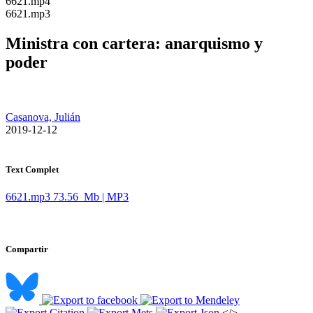
​6621.mp4
​6621.mp3
Ministra con cartera: anarquismo y
poder
Casanova, Julián
​ 2019-12-12
Text Complet
6621.mp3
73.56 Mb | MP3
Compartir
</>