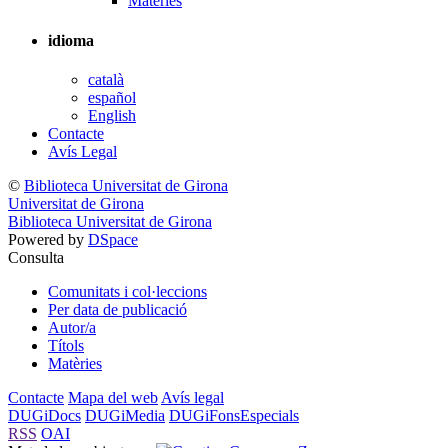
Matèries
idioma
català
español
English
Contacte
Avís Legal
©
Biblioteca Universitat de Girona
Universitat de Girona
Biblioteca Universitat de Girona
Powered by
DSpace
Consulta
Comunitats i col·leccions
Per data de publicació
Autor/a
Títols
Matèries
Contacte
Mapa del web
Avís legal
DUGiDocs
DUGiMedia
DUGiFonsEspecials
RSS
OAI