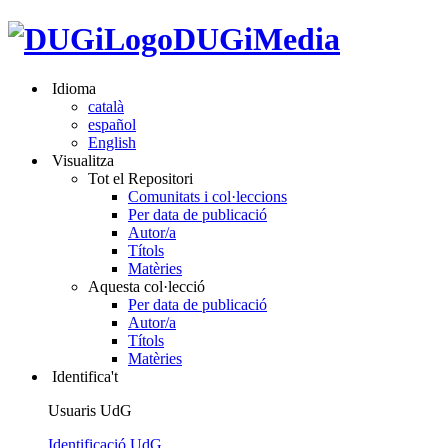
DUGiMedia
Idioma
català
español
English
Visualitza
Tot el Repositori
Comunitats i col·leccions
Per data de publicació
Autor/a
Títols
Matèries
Aquesta col·lecció
Per data de publicació
Autor/a
Títols
Matèries
Identifica't
Usuaris UdG
Identificació UdG