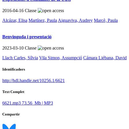
2016-04-16
Classe
Alcázar, Elisa
Martínez, Paula
Aiguaviva, Audrey
Marcè, Paula
Benvinguda i presentació
2023-03-10
Classe
Llach Carles, Sílvia
Vila Simon, Assumpció
Cámara Liébana, David
Identificadors
http://hdl.handle.net/10256.1/6621
Text Complet
6621.mp3
73.56 Mb | MP3
Compartir