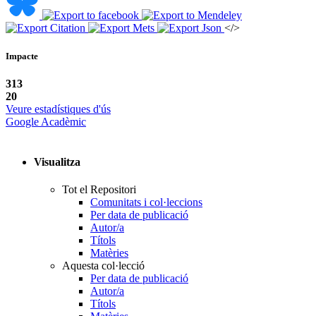
</>
Impacte
313
20
Veure estadístiques d'ús
Google Acadèmic
Visualitza
Tot el Repositori
Comunitats i col·leccions
Per data de publicació
Autor/a
Títols
Matèries
Aquesta col·lecció
Per data de publicació
Autor/a
Títols