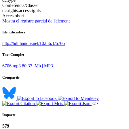
dc.type
Conferència/Classe
dc.rights.accessrights
Accés obert
Mostra el registre parcial de l'element
Identificadors
http://hdl.handle.net/10256.1/6706
Text Complet
6706.mp3
80.37 Mb | MP3
Compartir
</>
Impacte
579