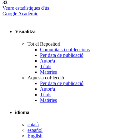
33
Veure estadístiques d'ús
Google Acadèmic
Visualitza
Tot el Repositori
Comunitats i col·leccions
Per data de publicació
Autor/a
Títols
Matèries
Aquesta col·lecció
Per data de publicació
Autor/a
Títols
Matèries
idioma
català
español
English