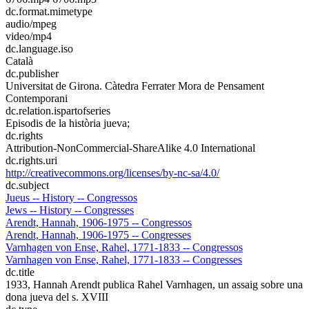
dc.format.mimetype
audio/mpeg
video/mp4
dc.language.iso
Català
dc.publisher
Universitat de Girona. Càtedra Ferrater Mora de Pensament
Contemporani
dc.relation.ispartofseries
Episodis de la història jueva;
dc.rights
Attribution-NonCommercial-ShareAlike 4.0 International
dc.rights.uri
http://creativecommons.org/licenses/by-nc-sa/4.0/
dc.subject
Jueus -- History -- Congressos
Jews -- History -- Congresses
Arendt, Hannah, 1906-1975 -- Congressos
Arendt, Hannah, 1906-1975 -- Congresses
Varnhagen von Ense, Rahel, 1771-1833 -- Congressos
Varnhagen von Ense, Rahel, 1771-1833 -- Congresses
dc.title
1933, Hannah Arendt publica Rahel Varnhagen, un assaig sobre una
dona jueva del s. XVIII