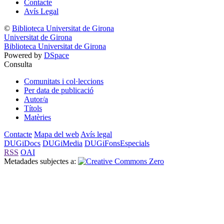
Contacte
Avís Legal
©
Biblioteca Universitat de Girona
Universitat de Girona
Biblioteca Universitat de Girona
Powered by
DSpace
Consulta
Comunitats i col·leccions
Per data de publicació
Autor/a
Títols
Matèries
Contacte
Mapa del web
Avís legal
DUGiDocs
DUGiMedia
DUGiFonsEspecials
RSS
OAI
Metadades subjectes a: