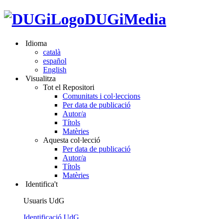
DUGiMedia
Idioma
català
español
English
Visualitza
Tot el Repositori
Comunitats i col·leccions
Per data de publicació
Autor/a
Títols
Matèries
Aquesta col·lecció
Per data de publicació
Autor/a
Títols
Matèries
Identifica't
Usuaris UdG
Identificació UdG