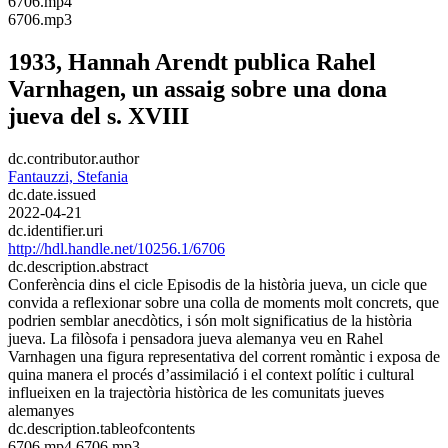
​6706.mp4
​6706.mp3
1933, Hannah Arendt publica Rahel
Varnhagen, un assaig sobre una dona
jueva del s. XVIII
dc.contributor.author
Fantauzzi, Stefania
dc.date.issued
2022-04-21
dc.identifier.uri
http://hdl.handle.net/10256.1/6706
dc.description.abstract
Conferència dins el cicle Episodis de la història jueva, un cicle que
convida a reflexionar sobre una colla de moments molt concrets, que
podrien semblar anecdòtics, i són molt significatius de la història
jueva. La filòsofa i pensadora jueva alemanya veu en Rahel
Varnhagen una figura representativa del corrent romàntic i exposa de
quina manera el procés d’assimilació i el context polític i cultural
influeixen en la trajectòria històrica de les comunitats jueves
alemanyes
dc.description.tableofcontents
6706.mp4 6706.mp3