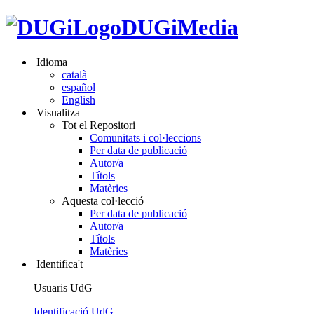
DUGiMedia
Idioma
català
español
English
Visualitza
Tot el Repositori
Comunitats i col·leccions
Per data de publicació
Autor/a
Títols
Matèries
Aquesta col·lecció
Per data de publicació
Autor/a
Títols
Matèries
Identifica't
Usuaris UdG
Identificació UdG