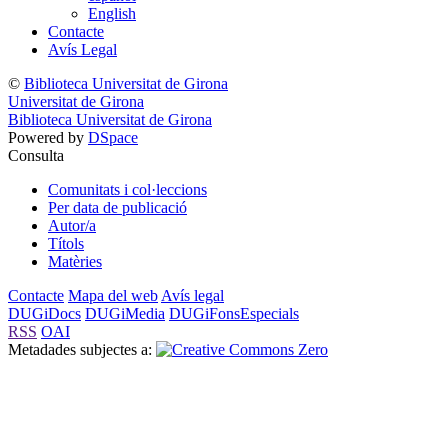
English
Contacte
Avís Legal
©
Biblioteca Universitat de Girona
Universitat de Girona
Biblioteca Universitat de Girona
Powered by
DSpace
Consulta
Comunitats i col·leccions
Per data de publicació
Autor/a
Títols
Matèries
Contacte
Mapa del web
Avís legal
DUGiDocs
DUGiMedia
DUGiFonsEspecials
RSS
OAI
Metadades subjectes a: