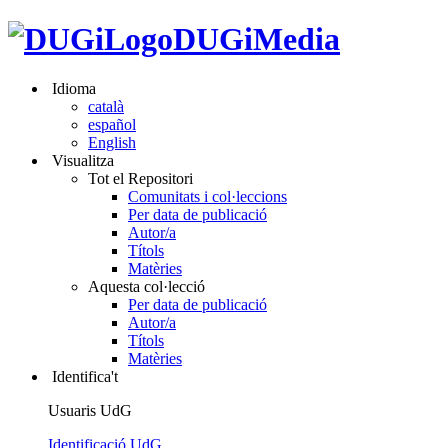
DUGiMedia
Idioma
català
español
English
Visualitza
Tot el Repositori
Comunitats i col·leccions
Per data de publicació
Autor/a
Títols
Matèries
Aquesta col·lecció
Per data de publicació
Autor/a
Títols
Matèries
Identifica't
Usuaris UdG
Identificació UdG