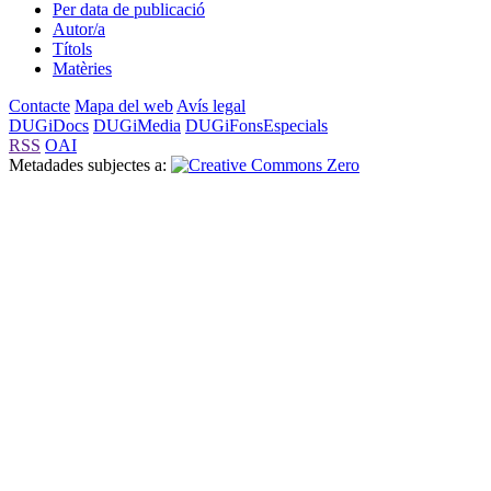
Per data de publicació
Autor/a
Títols
Matèries
Contacte
Mapa del web
Avís legal
DUGiDocs
DUGiMedia
DUGiFonsEspecials
RSS
OAI
Metadades subjectes a: