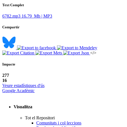
Text Complet
6782.mp3
16.79 Mb | MP3
Compartir
</>
Impacte
277
16
Veure estadístiques d'ús
Google Acadèmic
Visualitza
Tot el Repositori
Comunitats i col·leccions