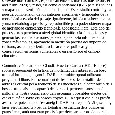
software libre como R , específicamente sus librerias lidR (Roussel
and Auty, 2020) y raster, así como el software QGIS para las salidas
y mapas de presentación de la mortalidad. Este estudio contribuye a
nuestra comprensión de los patrones espaciales y temporales de la
mortalidad a escala del paisaje. Igualmente, brinda una herramienta
y una metodología precisa y reproductible para poder obtener mapas
de mortalidad empleando tecnología geoespacial libre. Este tipo de
procesos nos permiten a nivel global identificar las limitaciones y
generar las recomendaciones para extrapolar esta información a
zonas más amplias, apoyando la medición precisa del importe de
carbono, así como orientando las acciones políticas y de
conservación en zonas vulnerables o en riesgo por el cambio
climático ​
Comunicació a cárrec de Claudia Huertas Garcia (IRD - France)
sobre el seguiment de la taxa de mortalitat dels arbres en un bosc
tropical humit mitjançant LiDAR aeri multitemporal utilitzant
programari lliure. El mesurament de les taxes de mortalitat dels
arbres és crucial per a reducció de les incerteses a la contribució dels
boscos tropicals a la captació del carboni, permetent-nos també
millorar la nostra compressió dels escenaris i possibles efectes del
canvi climàtic sobre els boscos tropicals. En aquest estudi es pretén
avaluar el potencial de l'escaneig LiDAR aeri repetit ALS (escaneig
làser aerotransportat) per cartografiar l'estructura dels boscos en
grans àrees, amb una gran precisió per detectar patrons de mortalitat