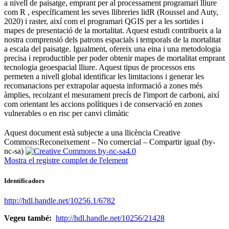
a nivell de paisatge, emprant per al processament programari lliure
com R , específicament les seves llibreries lidR (Roussel and Auty,
2020) i raster, així com el programari QGIS per a les sortides i
mapes de presentació de la mortalitat. Aquest estudi contribueix a la
nostra comprensió dels patrons espacials i temporals de la mortalitat
a escala del paisatge. Igualment, ofereix una eina i una metodologia
precisa i reproductible per poder obtenir mapes de mortalitat emprant
tecnologia geoespacial lliure. Aquest tipus de processos ens
permeten a nivell global identificar les limitacions i generar les
recomanacions per extrapolar aquesta informació a zones més
àmplies, recolzant el mesurament precís de l'import de carboni, així
com orientant les accions polítiques i de conservació en zones
vulnerables o en risc per canvi climàtic ​
Aquest document està subjecte a una llicència Creative
Commons:
Reconeixement – No comercial – Compartir igual (by-
nc-sa)
Mostra el registre complet de l'element
Identificadors
http://hdl.handle.net/10256.1/6782
Vegeu també:
http://hdl.handle.net/10256/21428