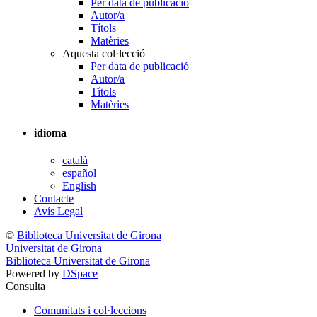
Per data de publicació
Autor/a
Títols
Matèries
Aquesta col·lecció
Per data de publicació
Autor/a
Títols
Matèries
idioma
català
español
English
Contacte
Avís Legal
©
Biblioteca Universitat de Girona
Universitat de Girona
Biblioteca Universitat de Girona
Powered by
DSpace
Consulta
Comunitats i col·leccions