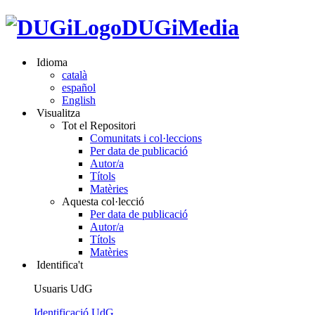
DUGiMedia
Idioma
català
español
English
Visualitza
Tot el Repositori
Comunitats i col·leccions
Per data de publicació
Autor/a
Títols
Matèries
Aquesta col·lecció
Per data de publicació
Autor/a
Títols
Matèries
Identifica't
Usuaris UdG
Identificació UdG