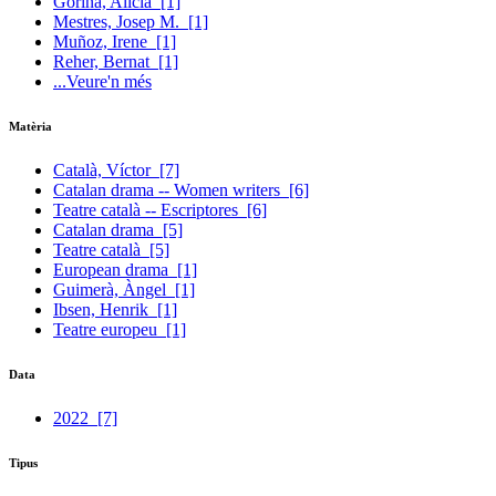
Gorina, Alícia
[1]
Mestres, Josep M.
[1]
Muñoz, Irene
[1]
Reher, Bernat
[1]
...Veure'n més
Matèria
Català, Víctor
[7]
Catalan drama -- Women writers
[6]
Teatre català -- Escriptores
[6]
Catalan drama
[5]
Teatre català
[5]
European drama
[1]
Guimerà, Àngel
[1]
Ibsen, Henrik
[1]
Teatre europeu
[1]
Data
2022
[7]
Tipus