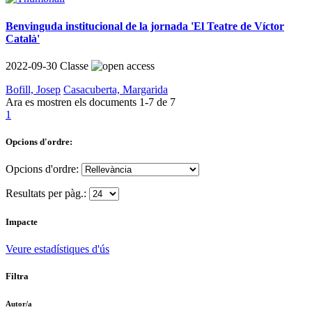
Benvinguda institucional de la jornada 'El Teatre de Víctor
Català'
2022-09-30
Classe
Bofill, Josep
Casacuberta, Margarida
Ara es mostren els documents
1-7
de
7
1
Opcions d'ordre:
Opcions d'ordre:
Resultats per pàg.:
Impacte
Veure estadístiques d'ús
Filtra
Autor/a