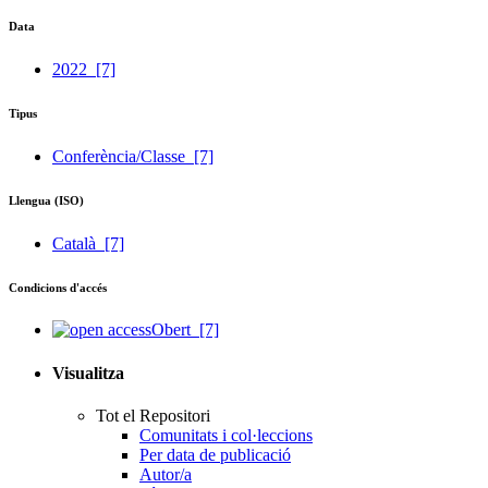
Data
2022
[7]
Tipus
Conferència/Classe
[7]
Llengua (ISO)
Català
[7]
Condicions d'accés
Obert
[7]
Visualitza
Tot el Repositori
Comunitats i col·leccions
Per data de publicació
Autor/a