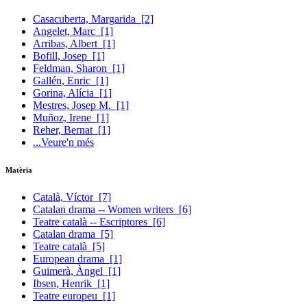
Casacuberta, Margarida
[2]
Angelet, Marc
[1]
Arribas, Albert
[1]
Bofill, Josep
[1]
Feldman, Sharon
[1]
Gallén, Enric
[1]
Gorina, Alícia
[1]
Mestres, Josep M.
[1]
Muñoz, Irene
[1]
Reher, Bernat
[1]
...Veure'n més
Matèria
Català, Víctor
[7]
Catalan drama -- Women writers
[6]
Teatre català -- Escriptores
[6]
Catalan drama
[5]
Teatre català
[5]
European drama
[1]
Guimerà, Àngel
[1]
Ibsen, Henrik
[1]
Teatre europeu
[1]