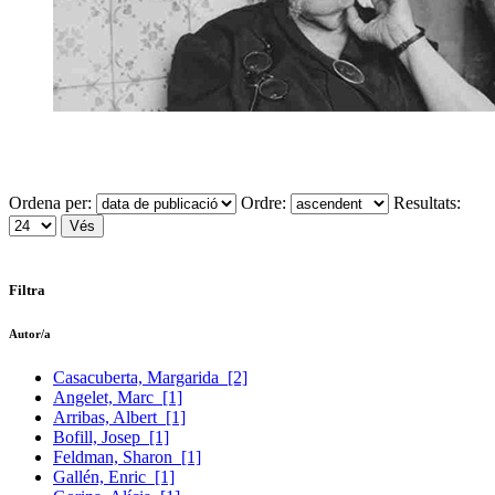
Ordena per:
Ordre:
Resultats:
Filtra
Autor/a
Casacuberta, Margarida
[2]
Angelet, Marc
[1]
Arribas, Albert
[1]
Bofill, Josep
[1]
Feldman, Sharon
[1]
Gallén, Enric
[1]