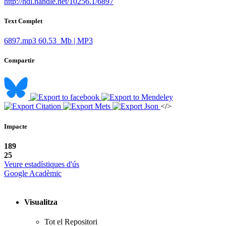
http://hdl.handle.net/10256.1/6897
Text Complet
6897.mp3
60.53 Mb | MP3
Compartir
</>
Impacte
189
25
Veure estadístiques d'ús
Google Acadèmic
Visualitza
Tot el Repositori