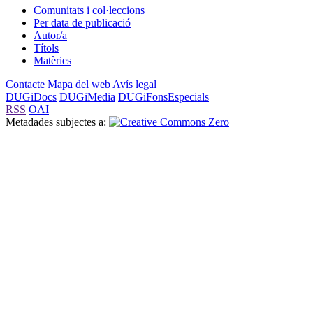
Comunitats i col·leccions
Per data de publicació
Autor/a
Títols
Matèries
Contacte
Mapa del web
Avís legal
DUGiDocs
DUGiMedia
DUGiFonsEspecials
RSS
OAI
Metadades subjectes a: