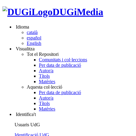
DUGiMedia
Idioma
català
español
English
Visualitza
Tot el Repositori
Comunitats i col·leccions
Per data de publicació
Autor/a
Títols
Matèries
Aquesta col·lecció
Per data de publicació
Autor/a
Títols
Matèries
Identifica't
Usuaris UdG
Identificació UdG