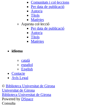
Comunitats i col·leccions
Per data de publicació
Autor/a
Títols
Matèries
Aquesta col·lecció
Per data de publicació
Autor/a
Títols
Matèries
idioma
català
español
English
Contacte
Avís Legal
©
Biblioteca Universitat de Girona
Universitat de Girona
Biblioteca Universitat de Girona
Powered by
DSpace
Consulta