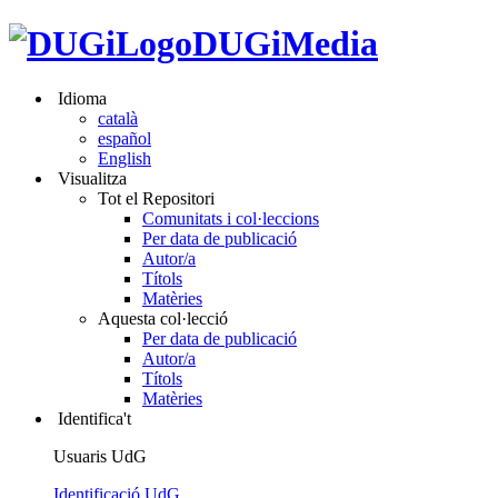
DUGiMedia
Idioma
català
español
English
Visualitza
Tot el Repositori
Comunitats i col·leccions
Per data de publicació
Autor/a
Títols
Matèries
Aquesta col·lecció
Per data de publicació
Autor/a
Títols
Matèries
Identifica't
Usuaris UdG
Identificació UdG