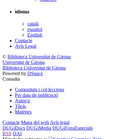
idioma
català
español
English
Contacte
Avís Legal
©
Biblioteca Universitat de Girona
Universitat de Girona
Biblioteca Universitat de Girona
Powered by
DSpace
Consulta
Comunitats i col·leccions
Per data de publicació
Autor/a
Títols
Matèries
Contacte
Mapa del web
Avís legal
DUGiDocs
DUGiMedia
DUGiFonsEspecials
RSS
OAI