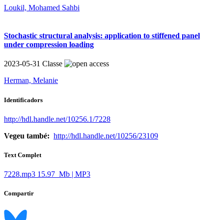
Loukil, Mohamed Sahbi
Stochastic structural analysis: application to stiffened panel
under compression loading
2023-05-31
Classe
Herman, Melanie
Identificadors
http://hdl.handle.net/10256.1/7228
Vegeu també:
http://hdl.handle.net/10256/23109
Text Complet
7228.mp3
15.97 Mb | MP3
Compartir