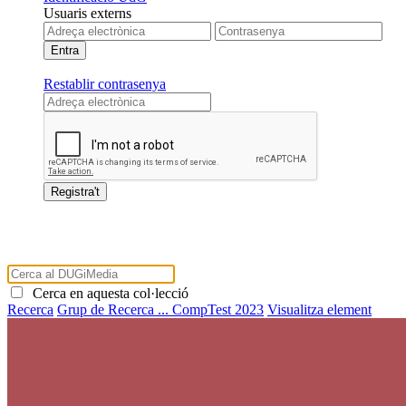
Usuaris externs
Restablir contrasenya
Cerca en aquesta col·lecció
Recerca
Grup de Recerca ...
CompTest 2023
Visualitza element