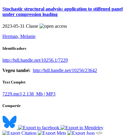
Stochastic structural analysis: application to stiffened panel
under compression loading
2023-05-31
Classe
Herman, Melanie
Identificadors
http://hdl.handle.net/10256.1/7229
Vegeu també:
http://hdl.handle.net/10256/23642
Text Complet
7229.mp3
2.138 Mb | MP3
Compartir
</>