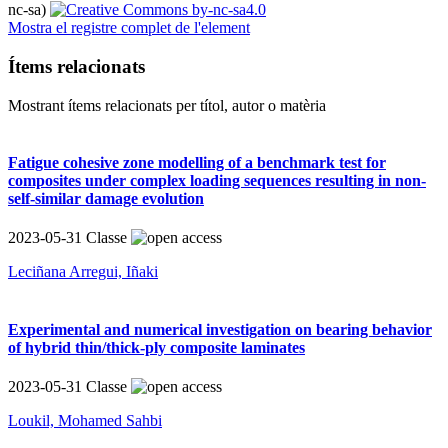
nc-sa)
Mostra el registre complet de l'element
Ítems relacionats
Mostrant ítems relacionats per títol, autor o matèria
Fatigue cohesive zone modelling of a benchmark test for
composites under complex loading sequences resulting in non-
self-similar damage evolution
2023-05-31
Classe
Leciñana Arregui, Iñaki
Experimental and numerical investigation on bearing behavior
of hybrid thin/thick-ply composite laminates
2023-05-31
Classe
Loukil, Mohamed Sahbi