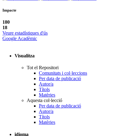
Impacte
180
18
Veure estadístiques d'ús
Google Acadèmic
Visualitza
Tot el Repositori
Comunitats i col·leccions
Per data de publicació
Autor/a
Títols
Matèries
Aquesta col·lecció
Per data de publicació
Autor/a
Títols
Matèries
idioma