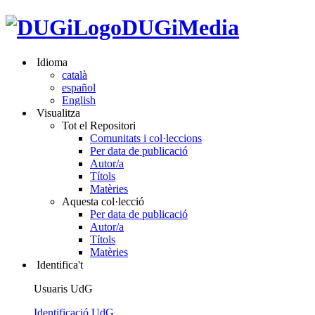
DUGiMedia
Idioma
català
español
English
Visualitza
Tot el Repositori
Comunitats i col·leccions
Per data de publicació
Autor/a
Títols
Matèries
Aquesta col·lecció
Per data de publicació
Autor/a
Títols
Matèries
Identifica't
Usuaris UdG
Identificació UdG