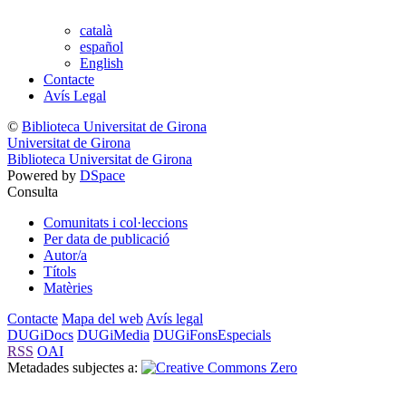
català
español
English
Contacte
Avís Legal
©
Biblioteca Universitat de Girona
Universitat de Girona
Biblioteca Universitat de Girona
Powered by
DSpace
Consulta
Comunitats i col·leccions
Per data de publicació
Autor/a
Títols
Matèries
Contacte
Mapa del web
Avís legal
DUGiDocs
DUGiMedia
DUGiFonsEspecials
RSS
OAI
Metadades subjectes a: